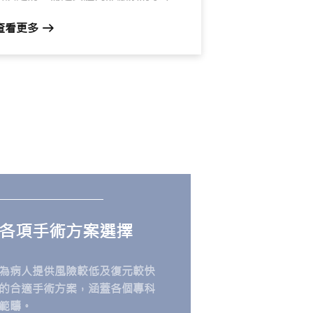
化緊密相連。皮膚科臨床上觀察到，皮
查看更多
膚衰老模式，大致可分為三個荷爾蒙相
關的階段，每個階段的主要困擾不同，
需要的應對策略也截然有別。了解自己
身處哪個階段，才能真正做到「對症下
藥」。
各項手術方案選擇
為病人提供風險較低及復元較快
的合適手術方案，涵蓋各個專科
範疇。