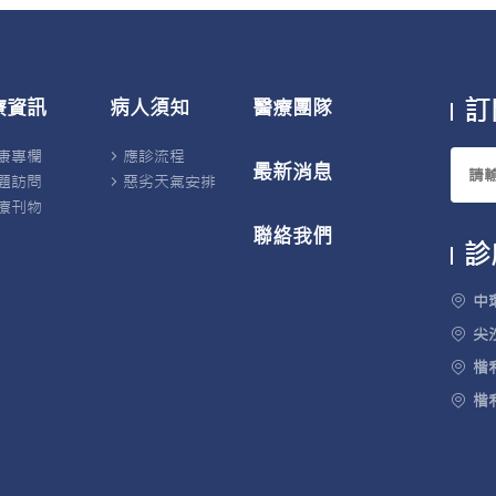
訂
療資訊
病人須知
醫療團隊
康專欄
應診流程
最新消息
題訪問
惡劣天氣安排
療刊物
聯絡我們
診
中
尖
楷
楷