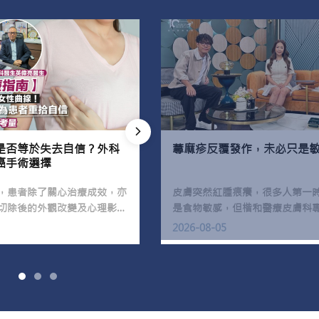
是否等於失去自信？外科
蕁麻疹反覆發作，未必只是
癌手術選擇
，患者除了關心治療成效，亦
皮膚突然紅腫痕癢，很多人第一
切除後的外觀改變及心理影
是食物敏感，但楷和醫療皮膚科
治療除了以根治腫瘤為首要目
醫生在TVB「流行都市」節目中
2026-08-05
重視患者的生活質素及康復後
疹更常見的成因其實包括病毒感
感、外界刺激，甚至免疫系統失
本質上是由肥大細胞釋放組織胺
單純「戒口」就能解決。