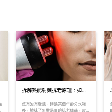
拆解熱能射頻抗老原理：如何用熱力喚醒沉睡的「膠原工廠」
階
您有沒有發現，跨過某個年齡分水嶺
瞬
後，塗抹了無數昂貴的抗老精華，皮膚