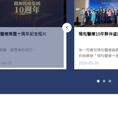
醫療集團十周年紀念短片
楷和醫療10年夥伴
相隨，感恩有你同行。
為一同慶祝楷和醫療集
昨晚舉辦「楷和醫療十週
請楷和醫生及管理層、
-04-02
2026-03-20
影像中心、藥廠及非牟
愉快的氣氛下，一同見