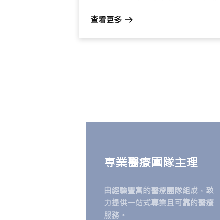
間：正高高興興地抱起活潑的孫兒，
查看更多
者提著剛從街市買來的沉重餸菜準備
樓梯時，膝蓋突然毫無預警地「軟一
軟」，整個人失去平衡，差點跌倒。
專業醫療團隊主理
由經驗豐富的醫療團隊組成，致
力提供一站式專業且可靠的醫療
服務。