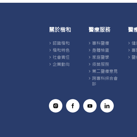
關於楷和
醫療服務
醫
認識楷和
專科醫療
健
楷和特色
身體檢查
專
社會責任
家庭醫學
醫
企業動向
疫苗服務
第二醫療意見
跨專科綜合會
診