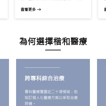
或
的彈性依然沒有太大動靜？這或許並非
查看更多
上
產品的問題，而是因為皮膚衰老的真正
戰場，發生在護膚品難以深層滲透的
「真皮層」。今日我們嘗試用簡單易懂
的生活化比喻，談談現代皮膚科如何利
用熱能射頻（Radiofrequency，簡稱
為何選擇楷和醫療
RF），不著痕跡地為肌膚逆齡。
跨專科綜合治療
專科醫療覆蓋近二十項領域，助
制訂個人化醫療方案以爭取治療
時機。