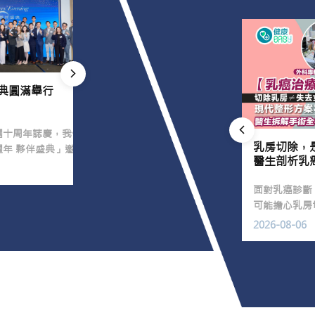
盛典圓滿舉行
【新聞稿】3.8婦女節調查：逾四成女
士從未驗身 怕貴、未有毛病為主因 |
過來人經歷：兩次驗身，兩度驗出癌
症 籲及早關注健康
團十周年誌慶，我們
身體檢查是了解健康狀況、潛在風險因素的
脫髮危機，無分男女老少！
乳房切除，
年 夥伴盛典」邀
重要途徑。香港基督教女青年會（女青）最
醫生剖析乳
醫院、保險界夥伴、
新調查發現，本港女士對身體檢查的意識甚
2026-03-05
利機構出席，在溫馨
低，超過四成受訪女士從未接受身體檢查或
踏入中年後，不少人會慢慢發現髮量減少，
面對乳癌診斷
證這個重要里程
婦科檢查；她們對於主要婦女疾病，包括可
男士可能出現髮線後移、M 字額，甚至
可能擔心乳房
導致子宮頸癌的HPV病毒感染的認識亦不
「地中海」；女士則可能見到分界愈來愈
響。現代乳癌
2026-08-05
2026-08-06
多。有女士就曾因為兩次身體檢查，兩度挽
闊、頭頂髮量變薄，甚至出現如「聖誕樹」
標，亦越來越
回性命。醫生及社工均認為調查結果響起警
般的稀疏範圍。
的自信。
號，呼籲婦女及早從日常生活開始，多加投
資及關注個人健康。