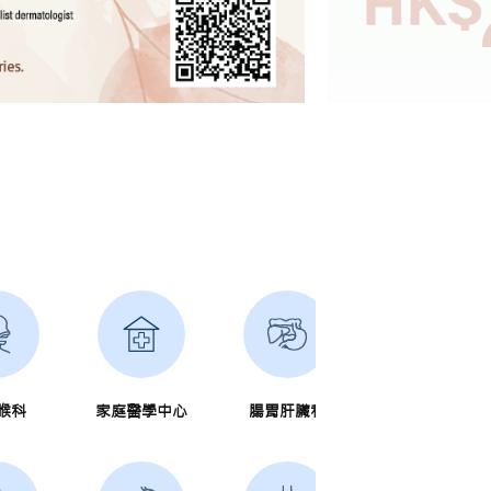
喉科
家庭醫學中心
腸胃肝臟科
肝膽胰外科