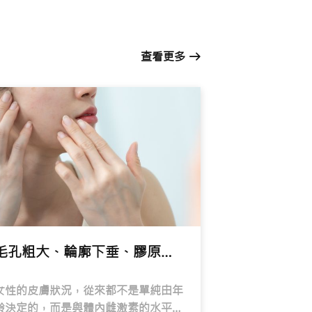
查看更多
毛孔粗大、輪廓下垂、膠原流失—你屬於哪個衰老階段？
女性的皮膚狀況，從來都不是單純由年
齡決定的，而是與體內雌激素的水平變