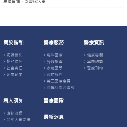
重拾自信，改善尿失禁
關於楷和
醫療服務
醫療資訊
認識楷和
專科醫療
健康專欄
楷和特色
身體檢查
專題訪問
社會責任
家庭醫學
醫療刊物
企業動向
疫苗服務
第二醫療意見
跨專科綜合會診
病人須知
醫療團隊
應診流程
最新消息
惡劣天氣安排