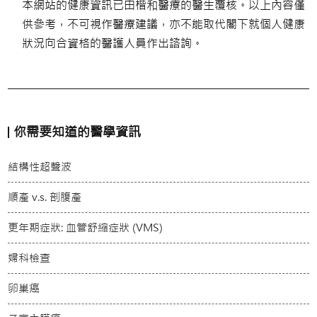
本網站的健康資訊已由楷和醫療的醫生覆核。以上內容僅
供參考，不可視作醫療建議，亦不能取代閣下就個人健康
狀況向合資格的醫護人員作出諮詢。
你需要知道的醫學資訊
結構性超聲波
順產 v.s. 剖腹產
更年期症狀: 血管舒縮症狀 (VMS)
婦科檢查
卵巢癌