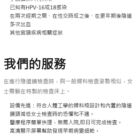
已知有
HPV-16
或
18
感染
在兩次經期之間、在性交時或之後、在更年期後陰道
多次出血
其他宮頸疾病相關症狀
我們的服務
在進行陰道鏡檢查時，與一般婦科檢查姿勢相似，女
士需躺在特製的檢查床上。
設備先進：符合人體工學的婦科椅設計和內置的陰道
鏡頭減低女士檢查時的恐懼和不適。
醫療程序簡單快捷，無需入院
,
即日可完成檢查。
高清顯示屏幕幫助發現早期病變細節。