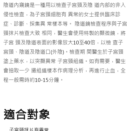
陰道內窺鏡是一種用以檢查子宮頸及陰 道內部的非入
侵性檢查，為子宮頸細胞有 異常的女士提供臨床診
症、診斷、採集異 常樣本等。 陰道鏡檢查程序與子宮
頸抹片檢查大致 相同，醫生會使用特製的顯微鏡，將
子宮 頸及陰道表面的影像放大
至
倍，以檢 查子
10
40
宮頸、陰道及陰道口
外陰
。檢查期 間醫生於子宮頸
(
)
塗上藥水，以突顯異常 子宮頸組織。如有需要，醫生
會抽取一少 撮組織樣本作病理分析，再進行止血，全
程一般需時約
分鐘。
10-15
適合對象
子宮頸抹片有異常