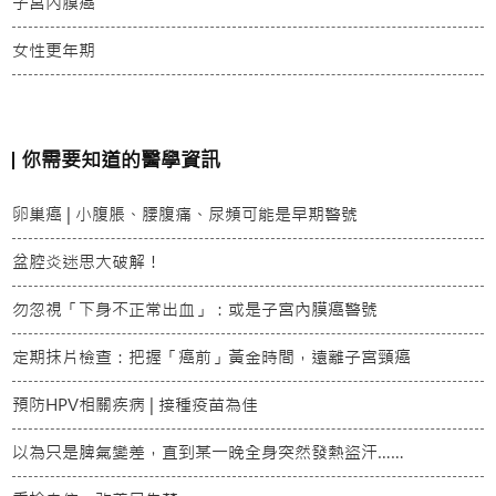
子宮內膜癌
女性更年期
你需要知道的醫學資訊
卵巢癌 | 小腹脹、腰腹痛、尿頻可能是早期警號
盆腔炎迷思大破解！
勿忽視「下身不正常出血」：或是子宮內膜癌警號
定期抹片檢查：把握「癌前」黃金時間，遠離子宮頸癌
預防HPV相關疾病 | 接種疫苗為佳
以為只是脾氣變差，直到某一晚全身突然發熱盜汗……