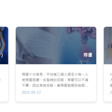
）
痔瘡
，
痔瘡十分常見，平均每三個人便至少有一人
腔
受痔瘡困擾。在發病的初期，痔瘡可以不痛
為
不癢，因此常被忽略。當痔瘡發展到後期，
。
帶來的痛楚不但嚴重影響日常生活，甚至有
2021-05-17
2
可能引致嚴重流血、發炎腫痛，及如廁後難
以清洗等情況。