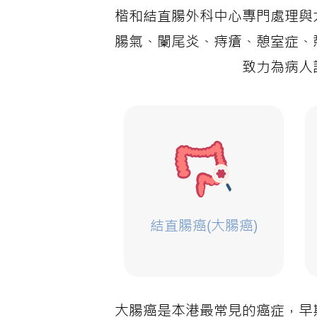
楷和結直腸外科中心專門處理與
腸氣、闌尾炎、痔瘡、憩室症、
致力為病人
結直腸癌(大腸癌)
大腸癌是本港最常見的癌症，早