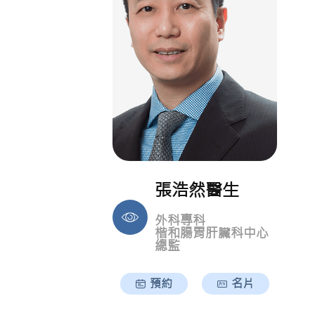
張浩然醫生
外科專科
楷和腸胃肝臟科中心
總監
預約
名片