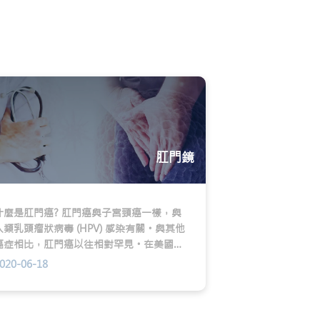
肛門鏡
什麼是肛門癌? 肛門癌與子宮頸癌一樣，與
人類乳頭瘤狀病毒 (HPV) 感染有關。與其他
癌症相比，肛門癌以往相對罕見。在美國，
肛門癌診斷率卻正在上升 (從 2001年到2015
020-06-18
年，每年增長2.7%)；愛滋病毒感染者
(PLWH) 是愛滋病毒陰性男男同性戀者
(MSM) 的兩倍。