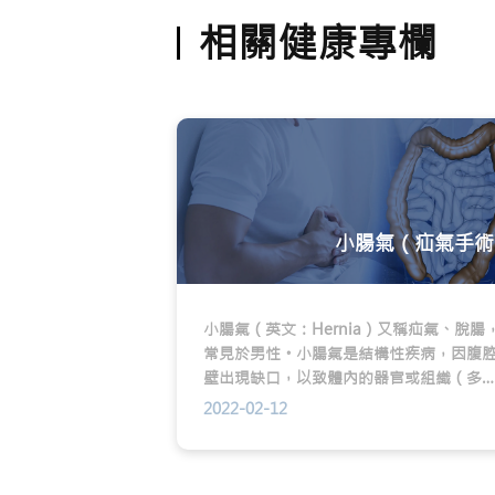
相關健康專欄
小腸氣（疝氣手術
小腸氣（英文：Hernia）又稱疝氣、脫腸
常見於男性。小腸氣是結構性疾病，因腹
壁出現缺口，以致體內的器官或組織（多
腸臟）從腹壁組織的缺口突出，形成腫塊
2022-02-12
常見的疝氣類型包括腹股溝疝氣、切口疝
氣、臍疝氣及股疝氣。