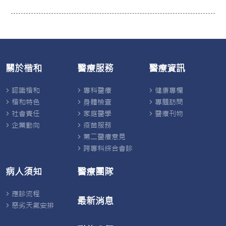
關於楷和
醫療服務
醫療資訊
認識楷和
專科醫療
健康專欄
楷和特色
身體檢查
專題訪問
社會責任
家庭醫學
醫療刊物
企業動向
疫苗服務
第二醫療意見
跨專科綜合會診
病人須知
醫療團隊
應診流程
最新消息
惡劣天氣安排