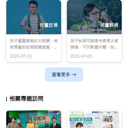
兒童近視
兒童斜視
孩子圓圓黑黑的大眼睛，若
孩子斜視可說是令家長大感
被厚重的近視眼鏡遮蓋，除
頭痛，不只影響外觀，放着
了失去精靈光采，鏡片後更
不管，視力更會受損惡化。
2025-07-10
2025-07-03
潛在着深近視帶來的眼疾風
險。
查看更多
相關專題訪問