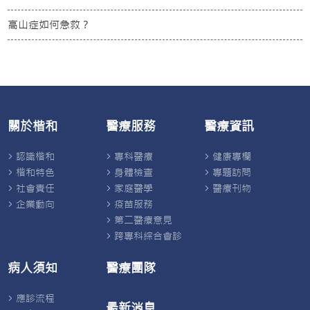
高山症如何急救？
關於楷和
醫療服務
醫療資訊
認識楷和
專科醫療
健康專欄
楷和特色
身體檢查
專題訪問
社會責任
家庭醫學
醫療刊物
企業動向
疫苗服務
第二醫療意見
跨專科綜合會診
病人須知
醫療團隊
應診流程
最新消息