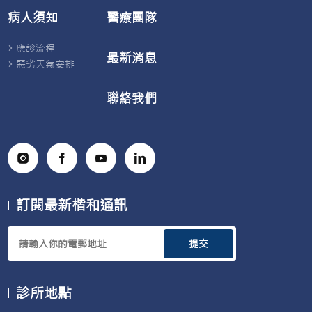
個
主
病人須知
醫療團隊
重
要
要
婦
里
女
應診流程
程
疾
最新消息
病，
惡劣天氣安排
包
括
聯絡我們
可
導
致
子
宮
頸
癌
的
HPV
病
訂閱最新楷和通訊
毒
感
染
的
提交
認
識
亦
不
診所地點
多。
有