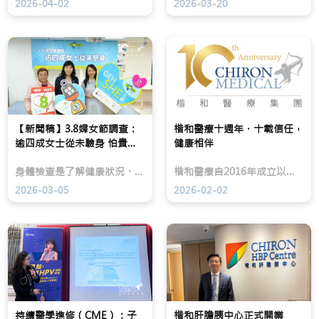
2026-04-02
2026-03-20
「楷
香
和
港
醫
基
療
督
十
教
週
女
年
青
夥
年
伴
會
盛
（女
典」
青）
【新聞稿】3.8婦女節調查：
楷和醫療十週年．十載信任，
邀
最
逾四成女士從未驗身 怕貴、
健康相伴
請
新
楷
調
未有毛病為主因 | 過來人經
和
查
歷：兩次驗身，兩度驗出癌症
身體檢查是了解健康狀況、潛在風險因素的重要途徑。香港基督教女青年會（女青）最新調查發現，本港女士對身體檢查的意識甚低，超過四成受訪女士從未接受身體檢查或婦科檢查；她們對於主要婦女疾病，包括可導致子宮頸癌的HPV病毒感染的認識亦不多。有女士就曾因為兩次身體檢查，兩度挽回性命。醫生及社工均認為調查結果響起警號，呼籲婦女及早從日常生活開始，多加投資及關注個人健康。
楷和醫療自2016年成立以來，從一間專科診所起步，逐步發展成為擁有超過25位專業醫生、涵蓋15個以上專科的綜合醫療中心。十年來，我們承載着每一位患者的支持與信任，也凝聚了合作夥伴與醫療團隊的努力。
醫
發
籲及早關注健康
生
現，
2026-03-05
2026-02-02
及
本
管
港
理
女
層、
士
醫
對
院、
身
保
體
險
檢
界
查
夥
的
持續醫學進修（CME）：子
伴、
楷和肝膽胰中心正式開業
意