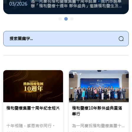
為一同慶祝楷和醫療集團十周年誌慶，我們昨晚舉
03/2026
辦「楷和醫療十週年 夥伴盛典」邀請楷和醫生及管
理層、醫院、保險界夥伴、影像中心、藥廠及非牟
利機構出席，在溫馨愉快的氣氛下，一同見證這個
楷和醫療集團十周年紀念短片
楷和醫療10年夥伴盛典圓
【新聞稿】3.8婦女節
重要里程
十
為
身
年
一
體
相
同
檢
隨，
慶
查
感
祝
是
恩
楷
了
有
和
解
你
醫
健
同
療
康
行。
集
狀
團
況、
十
潛
周
在
年
風
誌
險
慶，
因
我
素
楷和醫療集團十周年紀念短片
楷和醫療10年夥伴盛典圓滿
們
的
舉行
昨
重
晚
要
十年相隨，感恩有你同行。
舉
途
為一同慶祝楷和醫療集團十周年誌慶，我們昨晚舉辦「楷和醫療十週年 夥伴盛典」邀請楷和醫生及管理層、醫院、保險界夥伴、影像中心、藥廠及非牟利機構出席，在溫馨愉快的氣氛下，一同見證這個重要里程
辦
徑。