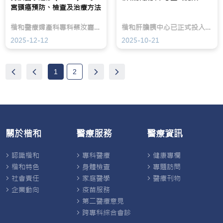
影
識
宮頸癌預防、檢查及治療方法
像
甚
中
低，
楷和醫療婦產科專科蔡汝嘉醫生受新界西醫生網絡邀請，作為主講參與持續醫學進修(CME)講座。講座內容聚焦子宮頸癌預防、檢查及治療方法。
楷和肝膽胰中心已正式投入服務，中心專注處理肝臟、膽囊及胰臟相關疾病，為病人提供更針對性的專科診斷與治療。
心、
超
藥
過
2025-12-12
2025-10-21
廠
四
及
成
非
受
牟
訪
1
2
利
女
機
士
構
從
出
未
席，
接
在
受
溫
身
關於楷和
醫療服務
醫療資訊
馨
體
愉
檢
快
查
認識楷和
專科醫療
健康專欄
的
或
氣
婦
楷和特色
身體檢查
專題訪問
氛
科
社會責任
家庭醫學
醫療刊物
下，
檢
一
查；
企業動向
疫苗服務
同
她
第二醫療意見
見
們
跨專科綜合會診
證
對
這
於