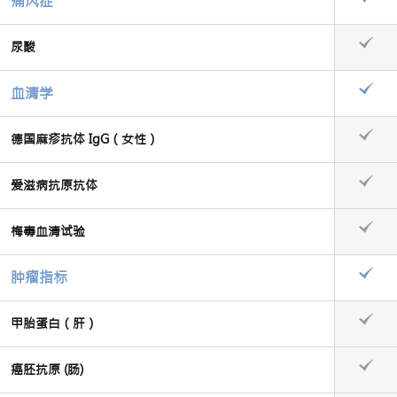
痛风症
尿酸
血清学
德国麻疹抗体 IgG（女性）
爱滋病抗原抗体
梅毒血清试验
肿瘤指标
甲胎蛋白（肝）
癌胚抗原 (肠)