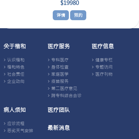
$19980
详情
预约
关于楷和
医疗服务
医疗信息
认识楷和
专科医疗
健康专栏
楷和特色
身体检查
专题访问
社会责任
家庭医学
医疗刊物
企业动向
疫苗服务
第二医疗意见
跨专科综合会诊
病人须知
医疗团队
应诊流程
最新消息
恶劣天气安排