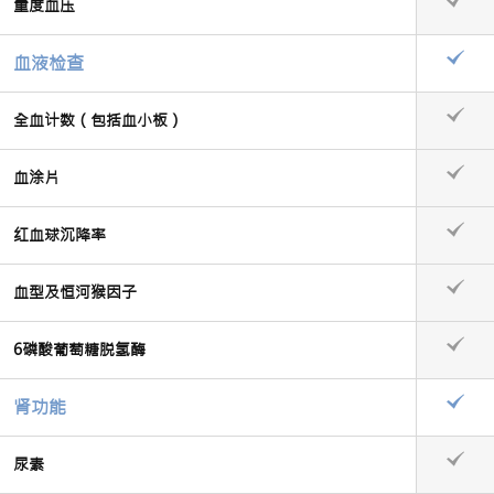
量度血压
血液检查
全血计数（包括血小板）
血涂片
红血球沉降率
血型及恒河猴因子
6磷酸葡萄糖脱氢酶
肾功能
尿素