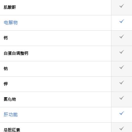
肌酸酐
电解物
钙
白蛋白调整钙
钠
钾
氯化物
肝功能
总胆红素