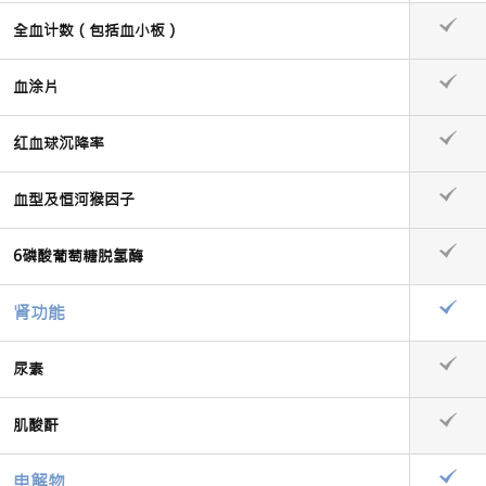
全血计数（包括血小板）
血涂片
红血球沉降率
血型及恒河猴因子
6磷酸葡萄糖脱氢酶
肾功能
尿素
肌酸酐
电解物