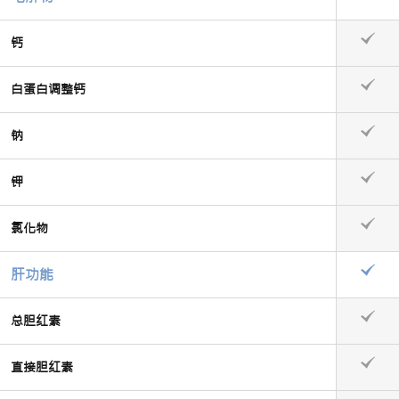
钙
白蛋白调整钙
钠
钾
氯化物
肝功能
总胆红素
直接胆红素