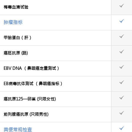
梅毒血清试验
肿瘤指标
甲胎蛋白（肝）
癌胚抗原 (肠)
EBV DNA （鼻咽癌定量测试）
EB病毒抗体测试 （鼻咽癌指标）
癌抗原125—卵巢 (只限女性)
前列腺癌抗原 (只限男性)
粪便常规检查