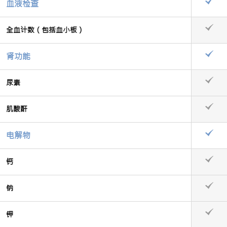
血液检查
全血计数（包括血小板）
肾功能
尿素
肌酸酐
电解物
钙
钠
钾