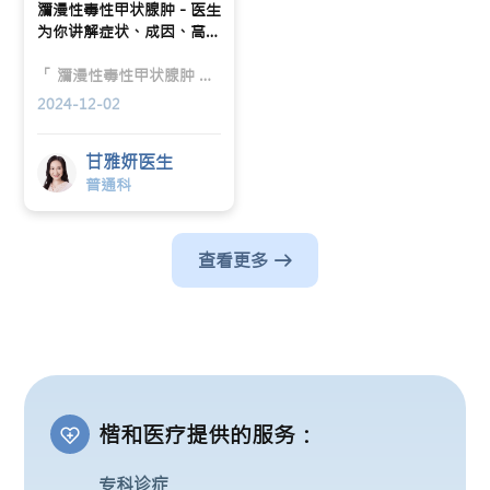
瀰漫性毒性甲状腺肿 - 医生
为你讲解症状、成因、高危
群组、治疗及舒缓方法！
「 瀰漫性毒性甲状腺肿 」究竟是什么？早前荷里活女星黛丝烈尼（Daisy Ridley）接受媒体访问时，分享自己曾于去年被诊断出罹患「瀰漫性毒性甲状腺肿」的自体免疫疾病。楷和医疗普通科甘雅妍医生为你详细讲解「瀰漫性毒性甲状腺肿」是什么、症状、成因、高危群组、治疗及舒缓方法。
2024-12-02
甘雅妍医生
普通科
查看更多
楷和医疗提供的服务：
专科诊症