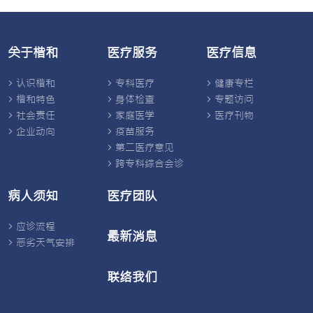
关于楷和
医疗服务
医疗信息
认识楷和
专科医疗
健康专栏
楷和特色
身体检查
专题访问
社会责任
家庭医学
医疗刊物
企业动向
疫苗服务
第二医疗意见
跨专科综合会诊
病人须知
医疗团队
应诊流程
最新消息
恶劣天气安排
联络我们