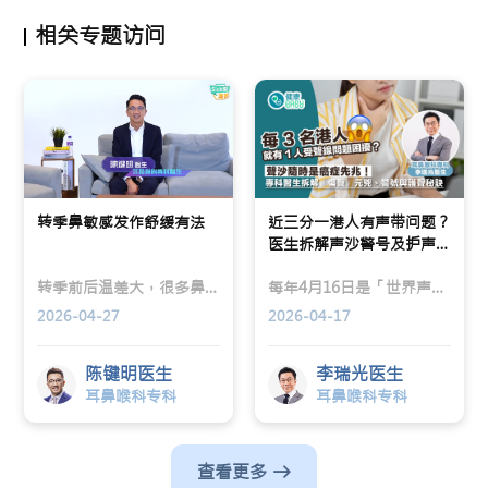
相关专题访问
转季鼻敏感发作舒缓有法
近三分一港人有声带问题？
医生拆解声沙警号及护声关
键
转季前后温差大，很多鼻敏感患者一起床就连环打喷嚏、流鼻水、眼鼻痕痒，影响工作或学业。楷和医疗耳鼻喉科专科陈键明医生指出，香港鼻敏感问题相当普遍，有数据显示多达七至八成市民曾受症状困扰，而遗传及环境因素同样关键：父母其中一方患有鼻敏感，子女中招机会已达两成；若双方皆有，风险更可升至一半。
每年4月16日是「世界声线关注日」，提醒我们：声沙、喉咙干涸、说话不够气，可能不是小事，而是声带发出的求救讯号。楷和医疗耳鼻喉科专科李瑞光医生指出，香港约有近三分之一成年人曾出现声线问题，已成为都市常见健康隐忧。
2026-04-27
2026-04-17
陈键明医生
李瑞光医生
耳鼻喉科专科
耳鼻喉科专科
查看更多