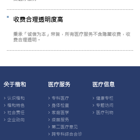
收费合理透明度高
秉承「诚信为本」宗旨，所有医疗服务不含隐藏收费，收
费合理透明。
关于楷和
医疗服务
医疗信息
认识楷和
专科医疗
健康专栏
楷和特色
身体检查
专题访问
社会责任
家庭医学
医疗刊物
企业动向
疫苗服务
第二医疗意见
跨专科综合会诊