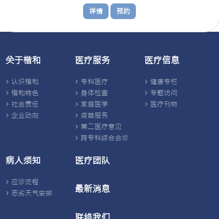
详情
预约
关于楷和
医疗服务
医疗信息
认识楷和
专科医疗
健康专栏
楷和特色
身体检查
专题访问
社会责任
家庭医学
医疗刊物
企业动向
疫苗服务
第二医疗意见
跨专科综合会诊
病人须知
医疗团队
应诊流程
最新消息
恶劣天气安排
联络我们