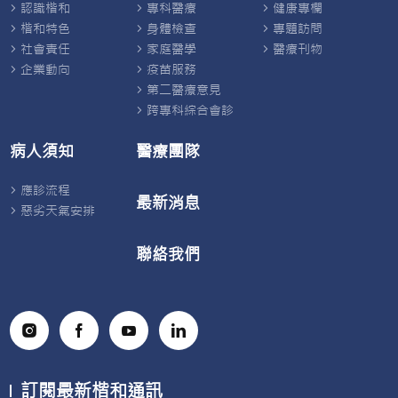
認識楷和
專科醫療
健康專欄
楷和特色
身體檢查
專題訪問
社會責任
家庭醫學
醫療刊物
企業動向
疫苗服務
第二醫療意見
跨專科綜合會診
病人須知
醫療團隊
應診流程
最新消息
惡劣天氣安排
聯絡我們
訂閱最新楷和通訊