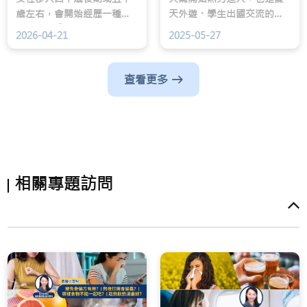
歲左右，會開始經歷一種極
天外遊、學生出國交流的旺
度困擾的「半夜驚魂」：原
季。孩子外出遊玩，父母的
2026-04-21
2025-05-27
本睡得正好，突然間一陣熱
憂慮總會少不免，光是想想
浪由胸口湧上面部，伴隨心
就像有無數意外可以發生。
跳加速、面紅潮紅，隨後全
查看更多
身大汗淋漓 。這種感覺結束
後，往往會感到莫名的疲
倦，甚至因寒意而顫抖 。
相關專題訪問