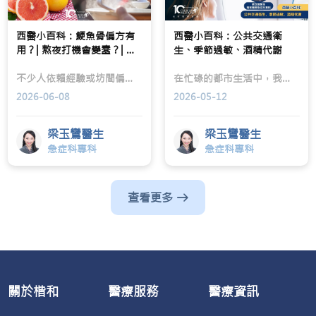
西醫小百科：鯁魚骨偏方有
西醫小百科：公共交通衛
用？| 熬夜打機會變蠢？| 哪
生、季節過敏、酒精代謝
樣食物不能一起吃？| 趁熱飲
熱湯最好？
不少人依賴經驗或坊間偏方處理健康問題，但這些方法未必正確，甚至可能影響身體健康。楷和醫療急症科專科梁玉鸞醫生於ViuTV「我想身體健康」節目中從臨床角度出發，拆解三大常見健康議題：鯁魚骨處理方法、睡眠不足的影響、食物相剋與藥物相互作用、飲湯最佳時機，幫助大眾建立正確健康管理觀念。
在忙碌的都市生活中，我們每天接觸公共交通工具、面對季節轉換帶來的過敏困擾，亦少不免在社交場合飲用酒精飲品。這些看似平常的生活場景，其實都與健康風險緊密相關。楷和醫療急症科專科梁玉鸞醫生於ViuTV「我想身體健康」節目中，就公共交通衛生、季節性過敏及酒精代謝作出深入講解，讓觀眾可以從日常細節入手，更有效保護自己和家人。
2026-06-08
2026-05-12
梁玉鸞醫生
梁玉鸞醫生
急症科專科
急症科專科
查看更多
關於楷和
醫療服務
醫療資訊