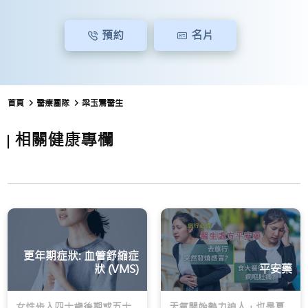
預約
名片
首頁
醫療團隊
梁玉鸞醫生
相關健康專欄
更年期症狀: 血管舒縮症
狀 (VMS)
平安藥
女性步入四十歲後期或五十
天氣開始熱力迫人，也是夏