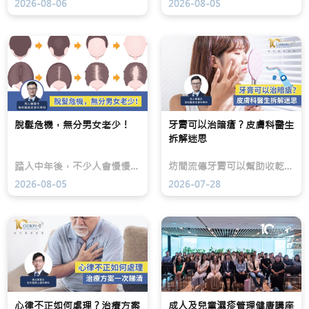
2026-08-06
2026-08-05
房
感，
現
切
但
髮
除
楷
線
後
和
後
的
醫
移、
外
療
M
觀
皮
字
改
膚
額，
變
科
甚
及
專
至
心
科
「地
脫髮危機，無分男女老少！
牙膏可以治暗瘡？皮膚科醫生
理
馬
中
拆解迷思
影
少
海」；
響。
鵬
女
現
醫
士
踏入中年後，不少人會慢慢發現髮量減少，男士可能出現髮線後移、M 字額，甚至「地中海」；女士則可能見到分界愈來愈闊、頭頂髮量變薄，甚至出現如「聖誕樹」般的稀疏範圍。
坊間流傳牙膏可以幫助收乾暗瘡、減退紅腫，但這個做法並沒有效用。楷和醫療皮膚科專科馬少鵬醫生在「我想身體健康」節目中拆解這個常見迷思，指出牙膏雖然可能短暫令暗瘡位置看似變乾，但由於本身主要用於清潔口腔，對皮膚具刺激性。馬醫生指出，長期或錯誤使用含氟化物的牙膏，且殘留在嘴邊，可能導致出現類似暗瘡的紅色小疹子（丘疹）。
代
生
則
乳
在
可
2026-08-05
2026-07-28
癌
TVB「流
能
治
行
見
療
都
到
除
市」
分
了
節
界
以
目
愈
根
中
來
治
指
愈
腫
出，
闊、
瘤
蕁
頭
心律不正如何處理？治療方案
為
麻
成人及兒童濕疹管理健康講座
頂