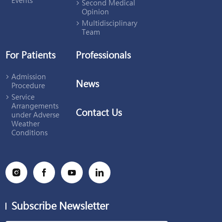
Events
Second Medical
統
Opinion
失
調。
Multidisciplinary
蕁
Team
麻
疹
本
For Patients
Professionals
質
上
Admission
是
News
由
Procedure
肥
Service
大
Arrangements
細
Contact Us
under Adverse
胞
Weather
釋
放
Conditions
組
織
胺
引
起，
並
非
單
純
Subscribe Newsletter
「戒
口」