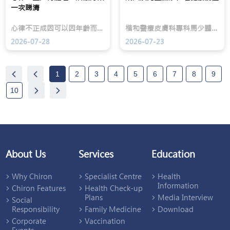
首
疹
髮
一次睇清
要
更
量
目
常
變
心律不正成因可以因年齡而不同，年輕患者多與先天性心臟問題有關，長者則較常與心血管疾病或心臟功能退化有關。楷和醫療心臟科專科饒元豐醫生在「我想身體健康」節目中詳細講解不同心律不正的處理方法，包括心跳過快時可用藥物控制，而情況危急時則可能需要心臟除顫器介入；至於心跳過慢，若藥物未能有效改善，便可能需要植入心臟起搏器。
楷和醫療皮膚科專科馬少鵬醫生近日應 GSK 邀請，出席一場以「成人及兒童濕疹管理」為主題的健康講座，與參加者深入分享濕疹的全面管理重點。講座中，馬醫生從臨床角度詳細講解濕疹的成因、常見症狀，以及診斷及治療方法，幫助大眾更清楚了解濕疹並非單純皮膚痕癢問題，而是一種需要長期關注及適切處理的慢性皮膚疾病。
標，
見
薄，
亦
的
甚
2026-07-28
2026-07-23
越
成
至
來
因
出
越
其
現
重
實
如
1
2
3
4
5
6
7
8
9
視
包
「聖
患
括
誕
10
者
病
樹」
的
毒
般
生
感
的
活
染、
稀
質
藥
疏
素
物
範
及
敏
圍。
About Us
Services
Education
康
感、
復
外
後
界
Why Chiron
Specialist Centre
Health
的
刺
Information
自
激，
Chiron Features
Health Check-up
信。
甚
Plans
Media Interview
Social
至
Responsibility
Family Medicine
Download
免
疫
Corporate
Vaccination
系