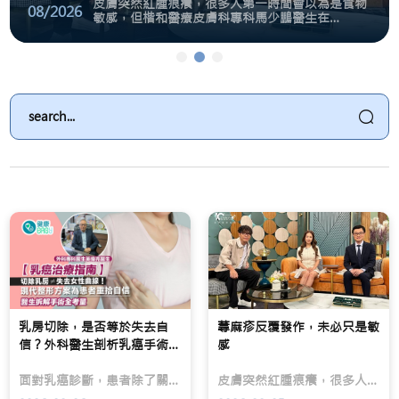
皮膚突然紅腫痕癢，很多人第一時間會以為是食物
08/2026
敏感，但楷和醫療皮膚科專科馬少鵬醫生在
TVB「流行都市」節目中指出，蕁麻疹更常見的成
因其實包括病毒感染、藥物敏感、外界刺激，甚至
乳房切除，是否等於失去自信
蕁麻疹反覆發作，未必只
脫髮危機，無分男女老
免疫系統失調。蕁麻疹本質上是由肥大細胞釋放組
織胺引起，並非單純「戒口」就能解決。
面
皮
踏
對
膚
入
乳
突
中
癌
然
年
診
紅
後，
斷，
腫
不
患
痕
少
者
癢，
人
除
很
會
了
多
慢
關
人
慢
心
第
發
治
一
現
療
時
髮
成
間
量
效，
會
減
亦
以
少，
乳房切除，是否等於失去自
蕁麻疹反覆發作，未必只是敏
可
為
男
信？外科醫生剖析乳癌手術選
感
能
是
士
擇
擔
食
可
面對乳癌診斷，患者除了關心治療成效，亦可能擔心乳房切除後的外觀改變及心理影響。現代乳癌治療除了以根治腫瘤為首要目標，亦越來越重視患者的生活質素及康復後的自信。
心
物
能
皮膚突然紅腫痕癢，很多人第一時間會以為是食物敏感，但楷和醫療皮膚科專科馬少鵬醫生在TVB「流行都市」節目中指出，蕁麻疹更常見的成因其實包括病毒感染、藥物敏感、外界刺激，甚至免疫系統失調。蕁麻疹本質上是由肥大細胞釋放組織胺引起，並非單純「戒口」就能解決。
乳
敏
出