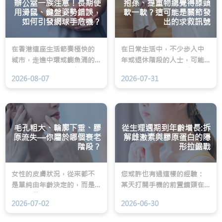
辦公室一族注意！長期使
抱孫、提重物總覺得膝頭
用滑鼠、鍵盤姿勢錯誤，
軟一軟？這可能是關節發
如何引發網球手危機？
出的求救訊號
在香港這座生活節奏極快的
在日常生活中，不少步入中
城市，走進中環或鰂魚涌的
年或退休階段的人士，可能
辦公大樓，隨處可見埋頭苦
都經歷過類似的驚險瞬間：
2026-08-07
2026-07-31
幹的上班族。或許您也是其
正高高興興地抱起活潑的孫
中一員：每天與電腦屏幕對
兒，或者提著剛從街市買來
峙超過八小時，右手在滑鼠
的沉重餸菜準備上樓梯時，
與鍵盤之間不斷游走，左手
膝蓋突然毫無預警地「軟一
則忙著接聽電話或翻閱文
軟」，整個人失去平衡，差
毛孔粗大、輪廓下垂、膠
從生理週期到年齡增長:拆
件。然而，您是否曾感到手
點跌倒。
原流失—你屬於哪個衰老
解雌激素與膠原蛋白的隱
階段？
形拉鋸戰
肘外側隱隱作痛，甚至在拿
起一杯熱咖啡時，突然感到
手臂乏力？
女性的皮膚狀況，從來都不
您或許也有過這樣的經驗：
是單純由年齡決定的，而是
某天打開手機的前置鏡頭在
與體內雌激素的水平變化緊
低頭視角下，突然發現原本
2026-07-02
2026-06-30
密相連。皮膚科臨床上觀察
緊緻的下顎線變得模糊，甚
到，皮膚衰老模式，大致可
至隱約出現了雙下巴。這時