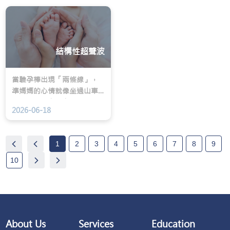
分為三個荷爾蒙相關的階
候，很多人懷疑是不是長胖
段，每個階段的主要困擾不
了，或者水腫導致。然而，
同，需要的應對策略也截然
體重計上的數字明明沒有
有別。了解自己身處哪個階
變，護膚品也依然天天塗
結構性超聲波
段，才能真正做到「對症下
抹，為什麼肌膚的緊緻度還
藥」。
是悄悄亮起了紅燈？
當驗孕棒出現「兩條線」，
準媽媽的心情就像坐過山車
一樣，既興奮又忐忑。隨著
2026-06-18
孕期進入中期，大家討論度
最高的話題，莫過結構性超
聲波（Anatomy Scan，俗
1
2
3
4
5
6
7
8
9
稱「照結構」）。這是一次
非常有意義的檢查，讓醫生
10
與父母能仔細「看清楚」寶
寶的發育狀況，確保一切在
正軌上運行。
About Us
Services
Education