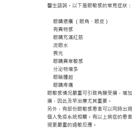
醫生諮詢。以下是眼敏感的常見症狀
眼睛痕癢 （眼角、眼皮）
有異物感
眼睛充滿紅筋
流眼水
畏光
眼睛異常敏感
分泌物增多
眼瞼腫起
眼睛疼痛
眼敏感情況嚴重可引致角膜受損，增
損，因此及早治療尤其重要。
另外，有部份眼敏感患者可以同時出
個人免疫系統相關。有以上病症的患
現更嚴重的過敏反應。