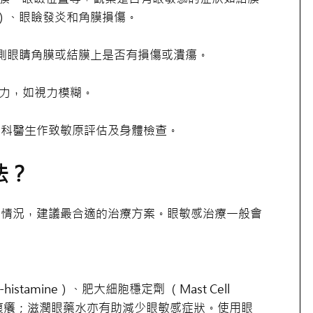
llae）、眼瞼發炎和角膜損傷。
眼睛角膜或結膜上是否有損傷或潰瘍。
力，如視力模糊。
病科醫生作致敏原評估及身體檢查。
法？
的情況，建議最合適的治療方案。眼敏感治療一般會
stamine）、肥大細胞穩定劑 （Mast Cell
造成的痕癢；滋潤眼藥水亦有助減少眼敏感症狀。使用眼