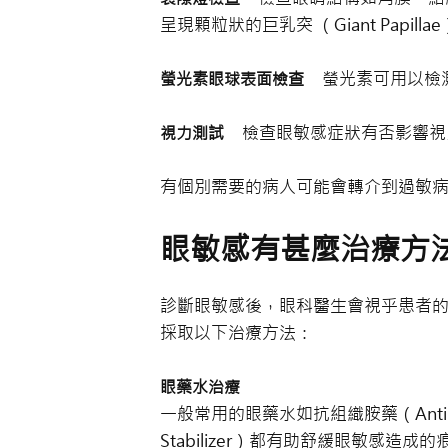
呈現顆粒狀的巨乳突 （Giant Papi
螢光素可用以檢測
螢光素眼球表面檢查
檢查眼敏感症狀有否影響視
視力測試
有個別需要的病人可能會轉介到過敏
眼敏感有甚麼治療方
診斷眼敏感後，眼科醫生會視乎患者
採取以下治療方法：
眼藥水治療
一般常用的眼藥水如抗組織胺藥（Anti-hi
Stabilizer）都有助舒緩眼敏感