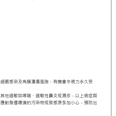
：
加細菌感染及角膜潰瘍風險，有機會令視力永久受
現其他過敏如哮喘、過敏性鼻炎或濕疹，以上病症與
者應對身邊環境的污染物或致感原多加小心，預防出