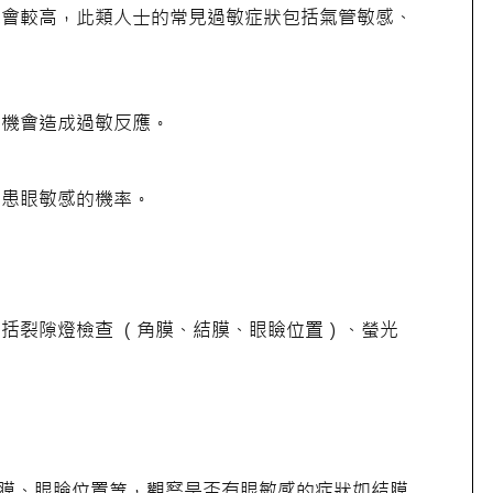
機會較高，此類人士的常見過敏症狀包括氣管敏感、
有機會造成過敏反應。
加患眼敏感的機率。
括裂隙燈檢查 （角膜、結膜、眼瞼位置）、螢光
膜、眼瞼位置等，觀察是否有眼敏感的症狀如結膜