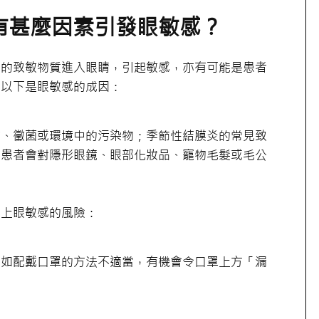
有甚麼因素引發眼敏感？
中的致敏物質進入眼睛，引起敏感，亦有可能是患者
。以下是眼敏感的成因：
蟎、黴菌或環境中的污染物；季節性結膜炎的常見致
感患者會對隱形眼鏡、眼部化妝品、寵物毛髮或毛公
患上眼敏感的風險：
。如配戴口罩的方法不適當，有機會令口罩上方「漏