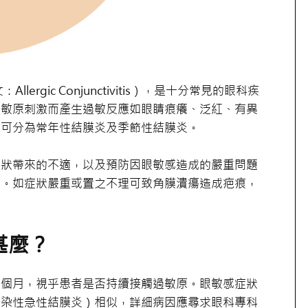
ergic Conjunctivitis），是十分常見的眼科疾
致敏原刺激而產生過敏反應如眼睛痕癢、泛紅、有異
般可分為常年性結膜炎及季節性結膜炎。
症狀帶來的不適，以及預防因眼敏感造成的嚴重問題
等。如症狀嚴重或置之不理可致角膜潰瘍造成疤痕，
甚麼？
多個月，視乎患者是否持續接觸過敏原。眼敏感症狀
傳染性急性結膜炎）相似，詳細病因應尋求眼科專科