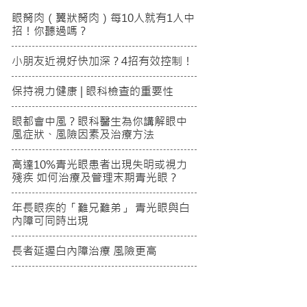
眼胬肉（翼狀胬肉）每10人就有1人中
招！你聽過嗎？
小朋友近視好快加深？4招有效控制！
保持視力健康 | 眼科檢查的重要性
眼都會中風？眼科醫生為你講解眼中
風症狀、風險因素及治療方法
高達10%青光眼患者出現失明或視力
殘疾 如何治療及管理末期青光眼？
年長眼疾的「難兄難弟」 青光眼與白
內障可同時出現
長者延遲白內障治療 風險更高