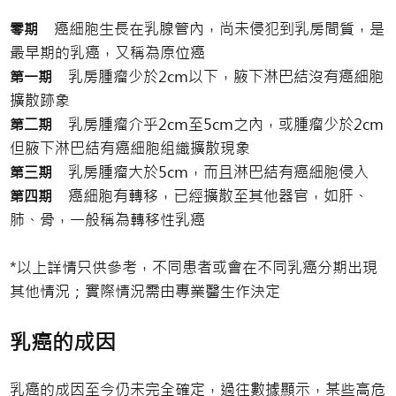
癌細胞生長在乳腺管內，尚未侵犯到乳房間質，是
零期
最早期的乳癌，又稱為原位癌
乳房腫瘤少於2cm以下，腋下淋巴結沒有癌細胞
第一期
擴散跡象
乳房腫瘤介乎2cm至5cm之內，或腫瘤少於2cm
第二期
但腋下淋巴結有癌細胞組織擴散現象
乳房腫瘤大於5cm，而且淋巴結有癌細胞侵入
第三期
癌細胞有轉移，已經擴散至其他器官，如肝、
第四期
肺、骨，一般稱為轉移性乳癌
*以上詳情只供參考，不同患者或會在不同乳癌分期出現
其他情況；實際情況需由專業醫生作決定
乳癌的成因
乳癌的成因至今仍未完全確定，過往數據顯示，某些高危