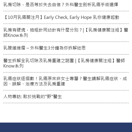
乳房切除，是否等於失去自信？外科醫生剖析乳癌手術選擇
【10月乳癌關注月】Early Check, Early Hope 乳你健康起動
乳房有硬塊，抽粗針同幼針有什麼分別？|【乳房健康關注組】醫
師Know系列
乳腺纖維瘤 – 外科醫生3分鐘為你拆解迷思
醫生拆解全乳切除及乳房重建之謎團 |【乳房健康關注組】醫師
Know系列
乳癌症狀逐個數！乳癌原來非女士專屬？醫生講解乳癌症狀、成
因、誤解、治療方法及乳房重建
人物專訪: 敢於挑戰的"野"醫生