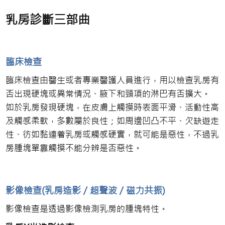
乳房診斷三部曲
臨床檢查
臨床檢查由醫生或者專業醫護人員進行，用以檢查乳房有
否出現硬塊或異常情況、腋下和頸項的淋巴有否擴大。
如於乳房發現硬塊，在皮膚上觸摸時表面平滑、活動性高
及觸感柔軟，多數屬於良性；如周邊凹凸不平、欠缺遊走
性、彷如黏連着乳房或觸感硬實，就可能是惡性，不過乳
房腫塊單靠觸摸不能分辨是否惡性。
影像檢查(乳房造影 / 超聲波 / 磁力共振)
影像檢查是透過影像檢測乳房的腫塊特性。