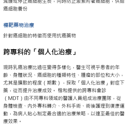
減緩或停止癌細胞生長，同時防止激素附著癌細胞，供給
癌細胞養份
標靶藥物治療
針對癌細胞的特徵而使用抗癌藥物
跨專科的「個人化治療」
現時乳癌治療比過往變得多樣化，醫生可視乎患者的年
齡、身體狀況、癌細胞的種類特性、腫瘤的部位和大小，
尤其是擴散的程度（期數），採取「個人化治療」對症下
藥，從而提升治療成效。 楷和提供的跨專科會診
（MDT）由不同專科領域的醫護人員組成治療團隊，從
身體檢查、內外專科轉介、外科手術、術後護理到復康運
動，為病人貼心制定最合適的治療策略，以達至最佳的醫
療效果。