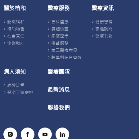
關於楷和
醫療服務
醫療資訊
認識楷和
專科醫療
健康專欄
楷和特色
身體檢查
專題訪問
社會責任
家庭醫學
醫療刊物
企業動向
疫苗服務
第二醫療意見
跨專科綜合會診
病人須知
醫療團隊
應診流程
最新消息
惡劣天氣安排
聯絡我們