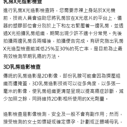
乳房X光造影檢查
進行乳房X光造影檢查時，您需要赤裸上身站於X光機
前，技術人員會協助您將乳房放在X光底片的平台上，儀
器的塑膠部位會分別於上下和左右緊壓着一邊乳房，並透
過X光拍攝乳房組織，期間出現少許不適十分常見。先後
拍攝兩邊乳房各兩幅後，拍攝便告完成。有研究指出乳房
X光造型檢查能減低25%至30%的死亡率，是目前為止最
有效檢測早期乳癌的方法。
3D乳房造影檢查
傳統的乳房造影是2D影像，部份乳腺可能會因為擠壓組
織而遭掩蓋，3D乳房造影技術可以從多角度，以多張一
毫米的影像，使乳房組織更清楚呈現以提高癌症診斷，減
少加照之餘，同時維持2D影相所使用的X光劑量。
造影檢查是影像檢測，安全及一般不會有副作用；然而，
接受檢測的女士如懷疑或確定懷孕、計劃或正餵哺母乳，