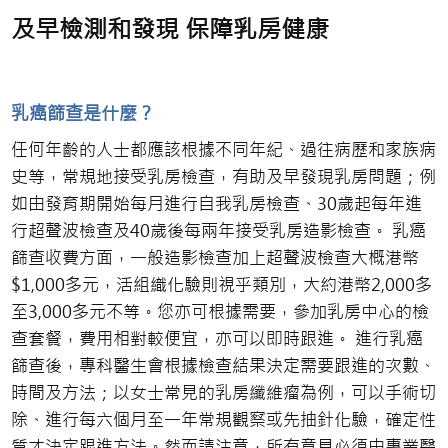
及早檢測和發現 保障乳房健康
乳癌篩查是什麼？
任何年齡的人士都應該根據不同年紀、過往病歷和家族病
史等，常規地接受乳房檢查，有助及早發現乳房問題；例
如由發育期開始每月進行自我乳房檢查、30歲起每年進
行超聲波檢查及40歲後每兩年接受乳房造影檢查。 乳癌
篩查收費方面，一般造影檢查加上超聲波檢查大概港幣
$1,000多元，活組織化驗則視乎類別，大約港幣2,000多
至3,000多元不等。您亦可根據需要，參加乳房中心的檢
查套餐，費用相對較便宜，亦可以即時跟進。 進行乳癌
篩查後，專科醫生會根據檢查結果決定需要跟進的次數、
時間及方法；以女士常見的乳房纖維瘤為例，可以手術切
除、進行每六個月至一年常規觀察或先抽針化驗，確定性
質才決定跟進方法。然而請注意，所有意見必須由專業醫