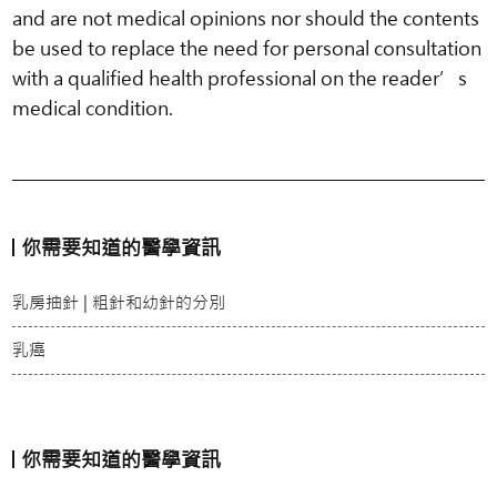
and are not medical opinions nor should the contents
be used to replace the need for personal consultation
with a qualified health professional on the reader’s
medical condition.
你需要知道的醫學資訊
乳房抽針 | 粗針和幼針的分別
乳癌
你需要知道的醫學資訊