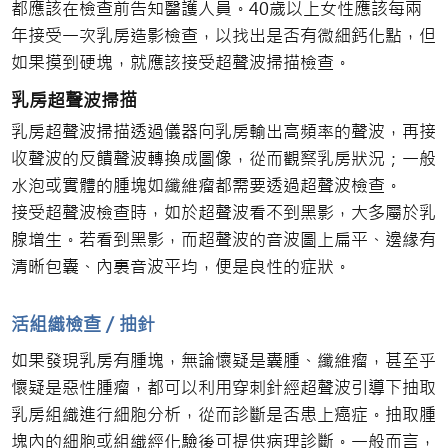
都應該在檢查前告知醫護人員。40歲以上女性應該每兩
年接受一次乳房造影檢查，以找出是否有微細鈣化點，但
如果摸到硬塊，就應該接受超聲波掃描檢查。
乳房超聲波掃描
乳房超聲波掃描透過儀器向乳房輸出高頻率的聲波，再接
收聲波的反饋聲波轉換成圖像，從而觀察乳房狀況；一般
水泡或實體的腫塊如纖維瘤都需要透過超聲波檢查。
接受超聲波檢查時，如於超聲波看不到黑影，大多屬於乳
腺增生。若看到黑影，而超聲波的音波圖上扁平、邊緣有
清晰包囊、內裏音波平均，便是良性的症狀。
活組織檢查 / 抽針
如果發現乳房有腫塊，無論懷疑是囊腫、纖維瘤，甚至乎
懷疑是惡性腫瘤，都可以利用穿刺針經超聲波引導下抽取
乳房組織進行細胞分析，從而診斷是否患上癌症。抽取腫
塊內的細胞或組織經化驗後可提供病理診斷。一般而言，