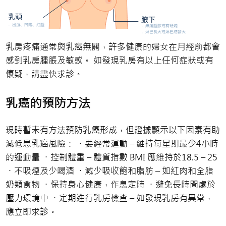
乳房疼痛通常與乳癌無關，許多健康的婦女在月經前都會
感到乳房腫脹及敏感。 如發現乳房有以上任何症狀或有
懷疑，請盡快求診。
乳癌的預防方法
現時暫未有方法預防乳癌形成，但證據顯示以下因素有助
減低患乳癌風險： ・要經常運動 – 維持每星期最少4小時
的運動量 ・控制體重 – 體質指數 BMI 應維持於18.5 – 25
・不吸煙及少喝酒 ・減少吸收飽和脂肪 – 如紅肉和全脂
奶類食物 ・保持身心健康，作息定時 ・避免長時間處於
壓力環境中 ・定期進行乳房檢查 – 如發現乳房有異常，
應立即求診。