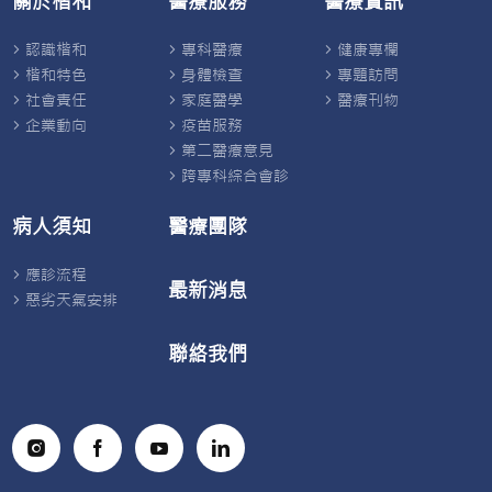
關於楷和
醫療服務
醫療資訊
認識楷和
專科醫療
健康專欄
楷和特色
身體檢查
專題訪問
社會責任
家庭醫學
醫療刊物
企業動向
疫苗服務
第二醫療意見
跨專科綜合會診
病人須知
醫療團隊
應診流程
最新消息
惡劣天氣安排
聯絡我們