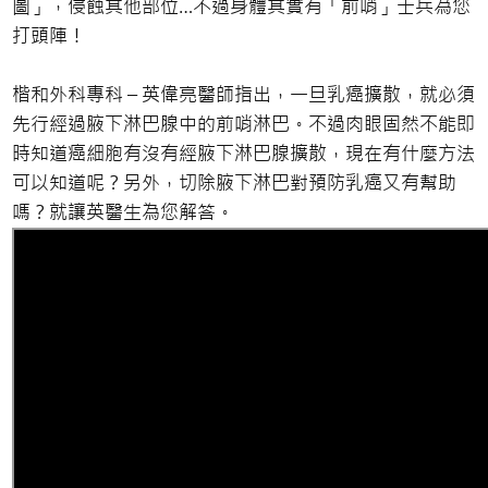
圖」，侵蝕其他部位…不過身體其實有「前哨」士兵為您
打頭陣！
楷和外科專科 – 英偉亮醫師指出，一旦乳癌擴散，就必須
先行經過腋下淋巴腺中的前哨淋巴。不過肉眼固然不能即
時知道癌細胞有沒有經腋下淋巴腺擴散，現在有什麼方法
可以知道呢？另外，切除腋下淋巴對預防乳癌又有幫助
嗎？就讓英醫生為您解答。