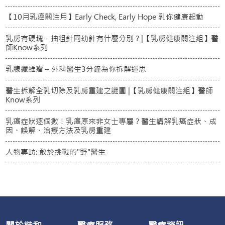
【10月乳癌關注月】Early Check, Early Hope 乳你健康起動
乳房有硬塊，抽粗針同幼針有什麼分別？|【乳房健康關注組】醫
師Know系列
乳腺纖維瘤 – 外科醫生3分鐘為你拆解迷思
醫生拆解全乳切除及乳房重建之謎團 |【乳房健康關注組】醫師
Know系列
乳癌症狀逐個數！乳癌原來非女士專屬？醫生講解乳癌症狀、成
因、誤解、治療方法及乳房重建
人物專訪: 敢於挑戰的"野"醫生