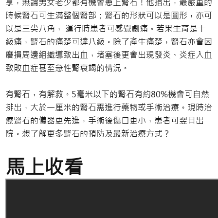
享，無論男女老少都有機會患上腎石！他指出，最嚴重的
時候腎石可生滿整個腎部；腎石的形狀可以是圓形，亦可
以是三尖八角， 運行時患者可感覺劇痛。若果生育是十
級痛，腎石的痛楚可達八級。除了產生痛楚，腎石亦會因
磨損周邊組織導致出血，堵塞後更會出現發炎、炎症入血
致敗血症甚至急性腎衰竭的情況。
有腎石，有解救。5毫米以下的腎石有約80%機會可自然
排出，大於一厘米的腎石需進行藥物或手術治療。現時治
療腎石的儀器更先進，手術後傷口更小，患者可翌日出
院。想了解更多腎石的預防及最新治療方式？
馬上收看