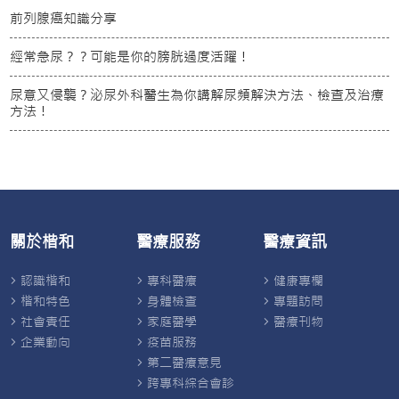
前列腺癌知識分享
經常急尿？？可能是你的膀胱過度活躍！
尿意又侵襲？泌尿外科醫生為你講解尿頻解決方法、檢查及治療
方法！
關於楷和
醫療服務
醫療資訊
認識楷和
專科醫療
健康專欄
楷和特色
身體檢查
專題訪問
社會責任
家庭醫學
醫療刊物
企業動向
疫苗服務
第二醫療意見
跨專科綜合會診