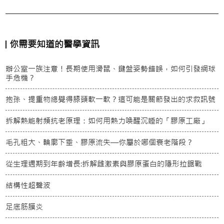
你需要知道的醫學資訊
辦公室一族注意！長期使用滑鼠、鍵盤姿勢錯誤，如何引發網球
手危機？
抱孫、提重物總覺得膝頭軟一軟？這可能是關節發出的求救訊號
拆解熱能射頻抗老原理：如何用熱力喚醒沉睡的「膠原工廠」
毛孔粗大、輪廓下垂、膠原流失—你屬於哪個衰老階段？
從生理週期到年齡增長:拆解雌激素與膠原蛋白的隱形拉鋸戰
結構性超聲波
足底筋膜炎