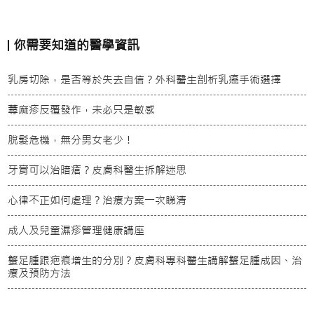
你需要知道的醫學資訊
乳房切除，是否等於失去自信？外科醫生剖析乳癌手術選擇
蕁麻疹反覆發作，未必只是敏感
脫髮危機，無分男女老少！
牙膏可以治暗瘡？皮膚科醫生拆解迷思
心律不正如何處理？治療方案一次睇清
成人及兒童濕疹管理健康講座
蟹足腫跟疤痕增生的分別？皮膚科專科醫生講解蟹足腫成因、治
療及預防方法