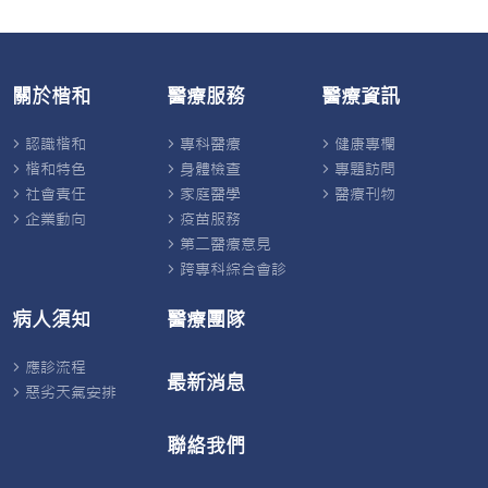
關於楷和
醫療服務
醫療資訊
認識楷和
專科醫療
健康專欄
楷和特色
身體檢查
專題訪問
社會責任
家庭醫學
醫療刊物
企業動向
疫苗服務
第二醫療意見
跨專科綜合會診
病人須知
醫療團隊
應診流程
最新消息
惡劣天氣安排
聯絡我們