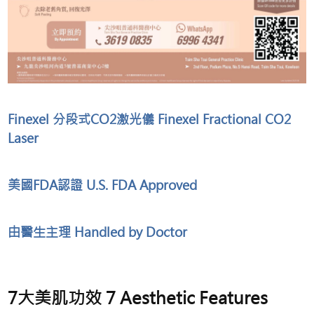
Finexel 分段式CO2激光儀 Finexel Fractional CO2
Laser
美國FDA認證 U.S. FDA Approved
由醫生主理 Handled by Doctor
7大美肌功效 7 Aesthetic Features