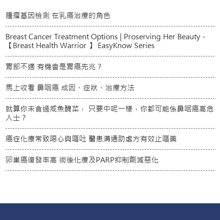
腫瘤基因檢測 在乳癌治療的角色
Breast Cancer Treatment Options | Proserving Her Beauty -
【Breast Health Warrior 】 EasyKnow Series
胃部不適 有機會是胃癌先兆？
馬上收看 鼻咽癌 成因、症狀、治療方法
就算你未食過咸魚醃菜， 只要中呢一樣，你都可能係鼻咽癌高危
人士？
癌症化療常致噁心與嘔吐 醫患溝通助處方有效止嘔藥
卵巢癌復發率高 術後化療及PARP抑制劑減惡化