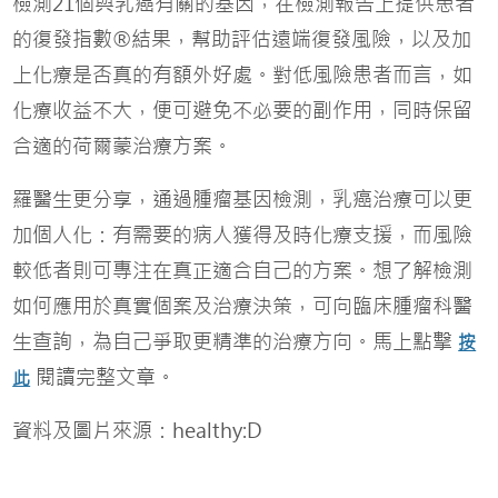
檢測21個與乳癌有關的基因，在檢測報告上提供患者
的復發指數®結果，幫助評估遠端復發風險，以及加
上化療是否真的有額外好處。對低風險患者而言，如
化療收益不大，便可避免不必要的副作用，同時保留
合適的荷爾蒙治療方案。
羅醫生更分享，通過腫瘤基因檢測，乳癌治療可以更
加個人化：有需要的病人獲得及時化療支援，而風險
較低者則可專注在真正適合自己的方案。想了解檢測
如何應用於真實個案及治療決策，可向臨床腫瘤科醫
生查詢，為自己爭取更精準的治療方向。馬上點擊
按
閱讀完整文章。
此
資料及圖片來源：healthy:D