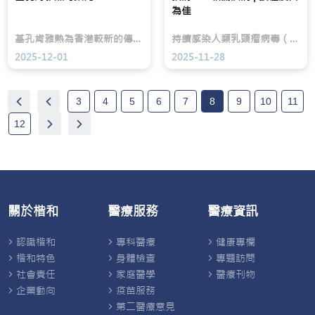
首
疹
髮
為佳
要
更
量
目
常
變
基孔肯雅熱為香港較新的傳染病，主要靠蚊子傳播病毒。雖然致死個案較少，但感染後有機會出現嚴重併發症，如視網膜脫落。
持續感染人類乳頭瘤病毒（HPV）可引致五癌一病 - 子宮頸癌、頭頸癌、陰道癌、外陰癌、及不分男女的肛門癌和生殖器官濕疣(即椰菜花)，最為人所知，當屬子宮頸癌。
標，
見
薄，
亦
的
甚
2025-12-01
2025-11-28
越
成
至
來
因
出
越
其
現
重
實
如
3
4
5
6
7
8
9
10
11
視
包
「聖
患
括
誕
12
者
病
樹」
的
毒
般
生
感
的
活
染、
稀
質
藥
疏
素
物
範
及
敏
圍。
關於楷和
醫療服務
醫療資訊
康
感、
復
外
後
界
認識楷和
專科醫療
健康專欄
的
刺
自
激，
楷和特色
身體檢查
專題訪問
信。
甚
社會責任
家庭醫學
醫療刊物
至
免
企業動向
疫苗服務
疫
第二醫療意見
系