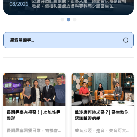
皮膚突然紅腫痕癢，很多人第一時間會以為是食物
08/2026
敏感，但楷和醫療皮膚科專科馬少鵬醫生在
TVB「流行都市」節目中指出，蕁麻疹更常見的成
因其實包括病毒感染、藥物敏感、外界刺激，甚至
乳房切除，是否等於失去自信
蕁麻疹反覆發作，未必只
脫髮危機，無分男女老
免疫系統失調。蕁麻疹本質上是由肥大細胞釋放組
織胺引起，並非單純「戒口」就能解決。
面
皮
踏
對
膚
入
乳
突
中
癌
然
年
診
紅
後，
斷，
腫
不
患
痕
少
者
癢，
人
除
很
會
了
多
慢
關
人
慢
心
第
發
治
一
現
療
時
髮
成
間
量
效，
會
減
亦
以
少，
長期鼻塞有得醫！| 功能性鼻
聲沙應何時求醫？| 醫生教你
可
為
男
整形
認識聲帶病變
能
是
士
擔
食
可
長期鼻塞困擾日常，有機會是鼻部結構問題引起。鼻閥塌陷、鼻中隔彎曲，遇上鼻炎會導致更嚴重的鼻塞，甚至呼吸困難等不同的併發症。不過以上問題，如果藥效不彰，可以透過功能性鼻整形手術，改善患者鼻塞反覆的問題。
心
物
能
聲音沙啞，走音、失音可大可少，除了感冒引致，還可能因囊腫、結節、瘜肉引起（良性病變），甚至喉癌（惡性病變）、神經系統疾病等問題而致。 如病徵持續出現達兩至四星期就應求醫。
乳
敏
出