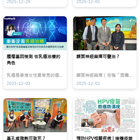
2025-12-29
2025-12-05
房
感，
現
切
但
髮
除
楷
線
後
和
後
的
醫
移、
外
療
M
觀
皮
字
改
膚
額，
變
科
甚
及
專
至
心
科
「地
腫瘤基因檢測 在乳癌治療的
顏面神經麻痺可醫治？
理
馬
中
角色
影
少
海」；
響。
鵬
女
現
醫
士
乳癌是香港女性最常見的癌症之一，每14名女性就有1人有機會患上入侵性乳癌。楷和醫療臨床腫瘤科專科羅麗柔醫生指出，過往醫生主要根據腫瘤大小、分級等因素評估復發風險，再決定是否需要化療。
顏面神經麻痺（俗稱「面癱」）多數與第七對顏面神經發炎、缺氧、腫瘤或神經線受壓或受傷有關。
代
生
則
乳
在
可
2025-12-03
2025-12-02
癌
TVB「流
能
治
行
見
療
都
到
除
市」
分
了
節
界
以
目
愈
根
中
來
治
指
愈
腫
出，
闊、
瘤
蕁
頭
基孔肯雅熱可致死？
為
麻
預防HPV相關疾病 | 接種疫苗
頂