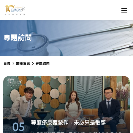
專題訪問
首頁
醫療資訊
專題訪問
蕁麻疹反覆發作，未必只是敏感
05