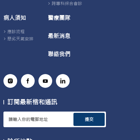
跨專科綜合會診
統
失
調。
病人須知
醫療團隊
蕁
麻
疹
應診流程
本
最新消息
質
惡劣天氣安排
上
是
聯絡我們
由
肥
大
細
胞
釋
放
組
織
胺
訂閱最新楷和通訊
引
起，
並
非
提交
單
純
「戒
口」