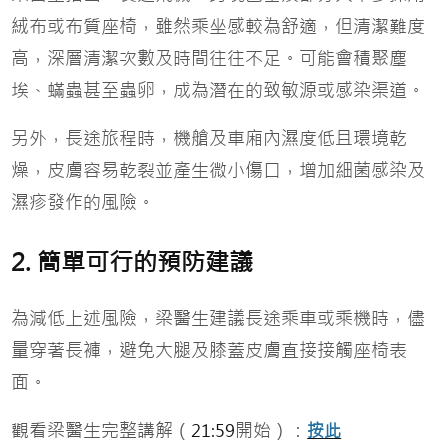
絨布或布質座椅，雖然乘坐感較為舒適，但清潔難度
高，深層清潔次數及時間往往不足。可能會積聚塵
埃、蟎蟲甚至蟲卵，成為潛在的致敏源或感染渠道。
另外，長途旅程時，機艙及車廂內濕度低且環境乾
燥，皮膚容易乾裂並產生微小傷口，增加細菌感染及
濕疹發作的風險。
2. 簡單可行的預防建議
為減低上述風險，梁醫生建議長途乘車或乘機時，儘
量穿著長褲，避免大腿及膝蓋皮膚直接接觸座椅表
面。
觀看梁醫生完整講解（
開始）：
21:59
按此