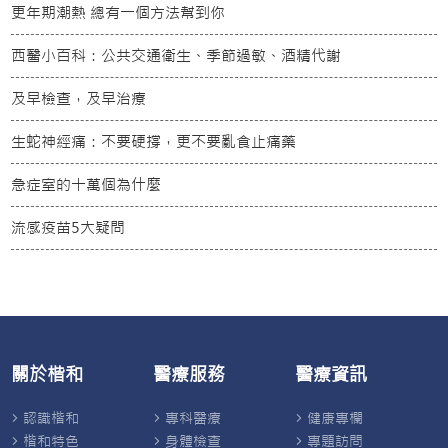
更年期潮熱 總有一個方法幫到你
西醫小百科：公共交通衛生、季節過敏、酒精代謝
及早檢查，及早治療
生蛇神經痛：不要硬撐，更不要亂食止痛藥
急症室的十萬個為什麼
流感疫苗5大疑問
關於楷和
醫療服務
醫療資訊
認識楷和
專科醫療
健康專欄
楷和特色
身體檢查
專題訪問