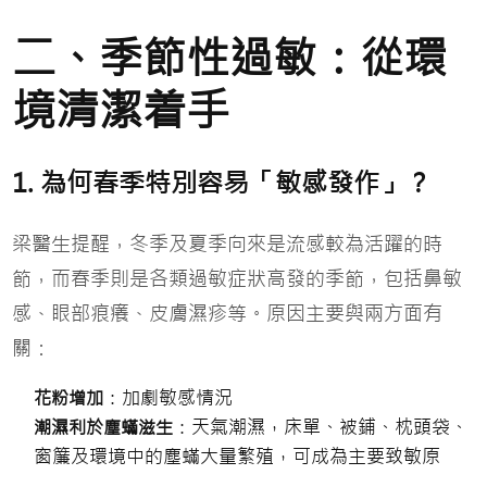
二、季節性過敏：從環
境清潔着手
1. 為何春季特別容易「敏感發作」？
梁醫生提醒，冬季及夏季向來是流感較為活躍的時
節，而春季則是各類過敏症狀高發的季節，包括鼻敏
感、眼部痕癢、皮膚濕疹等。原因主要與兩方面有
關：
：加劇敏感情況
花粉增加
：天氣潮濕，床單、被鋪、枕頭袋、
潮濕利於塵蟎滋生
窗簾及環境中的塵蟎大量繁殖，可成為主要致敏原