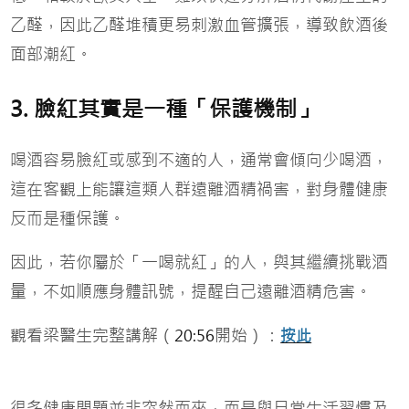
乙醛，因此乙醛堆積更易刺激血管擴張，導致飲酒後
面部潮紅。
3. 臉紅其實是一種「保護機制」
喝酒容易臉紅或感到不適的人，通常會傾向少喝酒，
這在客觀上能讓這類人群遠離酒精禍害，對身體健康
反而是種保護。
因此，若你屬於「一喝就紅」的人，與其繼續挑戰酒
量，不如順應身體訊號，提醒自己遠離酒精危害。
觀看梁醫生完整講解（
開始）：
20:56
按此
很多健康問題並非突然而來，而是與日常生活習慣及