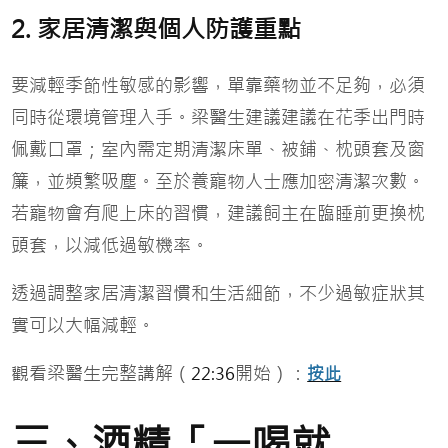
2. 家居清潔與個人防護重點
要減輕季節性敏感的影響，單靠藥物並不足夠，必須
同時從環境管理入手。梁醫生建議建議在花季出門時
佩戴口罩；室內需定期清潔床單、被鋪、枕頭套及窗
簾，並頻繁吸塵。至於養寵物人士應加密清潔次數。
若寵物會有爬上床的習慣，建議飼主在臨睡前更換枕
頭套，以減低過敏機率。
透過調整家居清潔習慣和生活細節，不少過敏症狀其
實可以大幅減輕。
觀看梁醫生完整講解（
開始）：
22:36
按此
三、酒精「一喝就