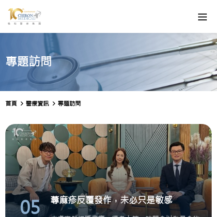
專題訪問
首頁
醫療資訊
專題訪問
蕁麻疹反覆發作，未必只是敏感
05