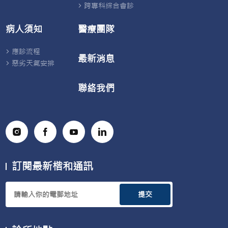
跨專科綜合會診
統
失
調。
病人須知
醫療團隊
蕁
麻
疹
應診流程
本
最新消息
質
惡劣天氣安排
上
是
聯絡我們
由
肥
大
細
胞
釋
放
組
織
胺
訂閱最新楷和通訊
引
起，
並
非
提交
單
純
「戒
口」