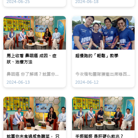
2024-06-25
2024-06-18
房
感，
現
切
但
髮
除
楷
線
後
和
後
的
醫
移、
外
療
M
觀
皮
字
改
膚
額，
變
科
甚
及
專
至
心
科
「地
馬上收看 鼻咽癌 成因、症
超慢跑的「輕鬆」教學
理
馬
中
狀、治療方法
影
少
海」；
響。
鵬
女
現
醫
士
鼻咽癌 你了解嗎？就算你未食過咸⿂醃菜，有這個症狀，你都可能是⿐咽癌高危人士？不看人體構造示意圖，你可能未必知道鼻咽的位置在哪裡。但當鼻咽患癌， 又會時不時嚇你一跳。
今次楷和團隊獲邀出席喺西九文化區藝術大草坪進行嘅超慢跑活動。
代
生
則
乳
在
可
2024-06-13
2024-06-12
癌
TVB「流
能
治
行
見
療
都
到
除
市」
分
了
節
界
以
目
愈
根
中
來
治
指
愈
腫
出，
闊、
瘤
蕁
頭
就算你未食過咸魚醃菜， 只
為
麻
手瘀腳瘀 是肝硬化前兆？
頂