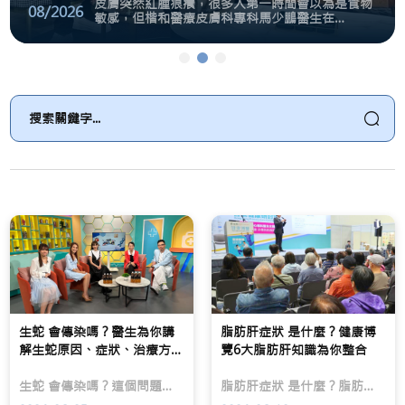
皮膚突然紅腫痕癢，很多人第一時間會以為是食物
08/2026
敏感，但楷和醫療皮膚科專科馬少鵬醫生在
TVB「流行都市」節目中指出，蕁麻疹更常見的成
因其實包括病毒感染、藥物敏感、外界刺激，甚至
乳房切除，是否等於失去自信
蕁麻疹反覆發作，未必只
脫髮危機，無分男女老
免疫系統失調。蕁麻疹本質上是由肥大細胞釋放組
織胺引起，並非單純「戒口」就能解決。
面
皮
踏
對
膚
入
乳
突
中
癌
然
年
診
紅
後，
斷，
腫
不
患
痕
少
者
癢，
人
除
很
會
了
多
慢
關
人
慢
心
第
發
治
一
現
療
時
髮
成
間
量
效，
會
減
亦
以
少，
生蛇 會傳染嗎？醫生為你講
脂肪肝症狀 是什麼？健康博
可
為
男
解生蛇原因、症狀、治療方
覽6大脂肪肝知識為你整合
能
是
士
法！
擔
食
可
生蛇 會傳染嗎？這個問題幾乎是每個感染生蛇的人會問！感染了 生蛇 的人不自知，直到生蛇在身體上生成一圈才認知到自己生蛇！想了解生蛇的一切？梁醫生為你解答生蛇原因、生蛇症狀 及 生蛇治療方法！凡感染過水痘，都有機會「生蛇」。
心
物
能
脂肪肝症狀 是什麼？脂肪肝原因 是什麼？ 脂肪肝不能吃的食物 是什麼？脂肪肝改善 又應該如何做到？上星期腸胃肝臟科專科吳瑞璋醫生參與第十七屆健康博覽，分享有關 脂肪肝 的健康知識。錯過了實體活動的你，不用飲恨，楷和團隊已為你整合了有關 脂肪肝 的6大重點。
乳
敏
出