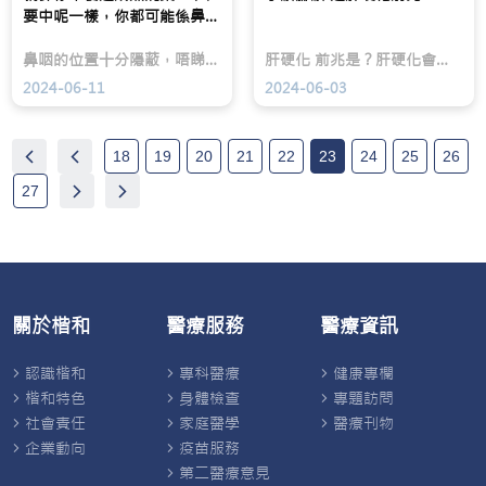
首
疹
髮
要中呢一樣，你都可能係鼻咽
要
更
量
癌高危人士？
目
常
變
⿐咽的位置⼗分隱蔽，唔睇人體構造示意圖，你可能未必知道佢喺邊。當鼻咽患癌，又係唔聲唔聲嚇你一驚。
肝硬化 前兆是？肝硬化會好嗎？肝硬化末期症狀有哪些？肝硬化能活多久？ 肝硬化前兆 肝臟是人體的化工廠，主要負責排毒以及製造營養。當肝臟受到長期超出復原能力的傷害時，就有機會生出纖維組織。當肝臟不斷的纖維化就會演變成肝硬化。早期的肝硬化甚至完全沒有症狀，等到症狀出現時已是肝硬化中晚期。 肝硬化症狀 大家又知唔知以下哪一種是肝硬化的徵狀? 手腳冰冷 出現瘀斑 脫髮 眼睛泛紅 肝硬化 可以根治？肝硬化治療 方式是什麼？ 要知答案? 即睇片了解更多啦！
標，
見
薄，
亦
的
甚
2024-06-11
2024-06-03
越
成
至
來
因
出
越
其
現
重
實
如
18
19
20
21
22
23
24
25
26
視
包
「聖
患
括
誕
27
者
病
樹」
的
毒
般
生
感
的
活
染、
稀
質
藥
疏
素
物
範
及
敏
圍。
關於楷和
醫療服務
醫療資訊
康
感、
復
外
後
界
認識楷和
專科醫療
健康專欄
的
刺
自
激，
楷和特色
身體檢查
專題訪問
信。
甚
社會責任
家庭醫學
醫療刊物
至
免
企業動向
疫苗服務
疫
第二醫療意見
系