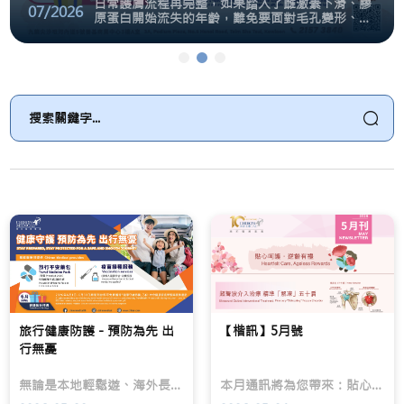
日常護膚流程再完整，如果踏入了雌激素下滑、膠
07/2026
原蛋白開始流失的年齡，難免要面對毛孔變形、面
下鬆軟、下顎線模糊的跡象。
【楷訊】8月號
楷和醫療推出全新皮膚管理 -
【楷訊】7月號
本
日
本
月
常
月
通
護
通
訊
膚
訊
將
流
將
為
程
為
您
再
您
帶
完
帶
來：
整，
來：
全
如
楷
新
果
和
皮
踏
乳
膚
入
健
管
了
中
理
雌
心
療
激
官
程
素
方
旅行健康防護 - 預防為先 出
【楷訊】5月號
現
下
網
行無憂
已
滑、
頁
登
膠
–
無論是本地輕鬆遊、海外長途旅行、家庭出遊，還是經常往來各地的公幹人士，除了籌備機票與行程之外，出行前的健康準備都是安心旅途的重要一環。不同目的地、季節、個人健康狀況，都會帶來不同的感染風險，提前做好防疫準備、了解高風險旅遊點的藥物和疫苗需求，才能讓旅程更安心、更順利。
場
原
現
本月通訊將為您帶來：貼心呵護·逆齡有禮 | 超聲波介入治療 精準「解凍」五十肩 | 歡迎蕭錦滔醫生加入楷和醫療! | 活動回顧:【動人聲線創造ING】聲帶健康工作坊
|
蛋
已