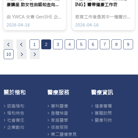
拆
象。
FemWell
康講座 助女性由認知走向行
ING】聲帶健康工作坊
解
與
動】
濕
女
由 YWCA 女青 GenSHE 企劃主辦，並獲楷和醫療及 FemWell 全力支持的「健康解碼：從日常預防 HPV 病毒感染及子宮頸癌」首場講座已於 4 月 15 日圓滿舉行。
教育工作者是其中一種聲沙高風險人士，適逢4月的世界聲線關注日，楷和醫療集團與香港教育工作者聯會於4月11日在位於旺角的教師生活館舉辦【動人聲線創造ING】聲帶健康工作坊。
疹
青
迷
攜
2026-04-16
2026-04-16
思
手
與
策
對
動
策
HPV
1
2
3
4
5
6
7
8
9
|
講
婦
座
10
產
|
科
共
專
推
科
社
醫
區
生
女
分
性
關於楷和
醫療服務
醫療資訊
享
健
更
康
年
企
認識楷和
專科醫療
健康專欄
期
劃
健
楷和特色
身體檢查
專題訪問
康
社會責任
家庭醫學
醫療刊物
重
點
企業動向
疫苗服務
第二醫療意見