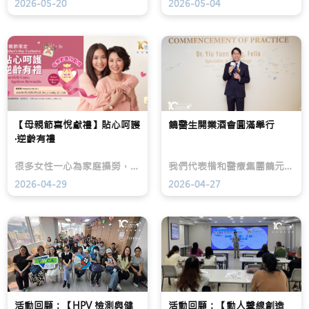
2026-05-20
2026-05-04
糖
白
正
尿
開
式
上
始
上
眼
流
線/
隱
失
「海
藏
的
扶
致
年
刀」
盲
齡，
治
危
難
療
機
免
子
定
要
宮
【母親節喜悅獻禮】貼心呵護
饒醫生開業酒會圓滿舉行
期
面
肌
·逆齡有禮
眼
對
瘤
底
毛
|
篩
孔
隔
很多女性一心為家庭操勞，長期將自己的需要放在最後，甚至忽略了身體發出的細微警號。當潮熱、盜汗、失眠等更年期徵狀逐漸影響日常生活，這並非單純需要「忍耐」的階段，而是身體在提醒：是時候停下來，重新關注並善待自己。踏入五月，楷和醫療以「貼心呵護·逆齡有禮」為主题，特別於母親節期問推出限定送禮活動，鼓勵每一位女性由了解自身開始，正視更年期帶來的轉變，並以更全面的方式照顧身心健康。
我們代表楷和醫療集團饒元豐醫生感謝各位嘉賓蒞臨位於尖沙咀診所的開業酒會，與我們一同見證這個重要時刻。
查
變
空
守
形、
消
2026-04-29
2026-04-27
住
面
瘤
光
下
零
明
鬆
傷
|
軟、
口
皮
下
無
膚
顎
痛
科
線
保
專
模
宮
科
糊
新
醫
的
選
活動回顧：【HPV 檢測與健
生
跡
活動回顧：【動人聲線創造
擇/