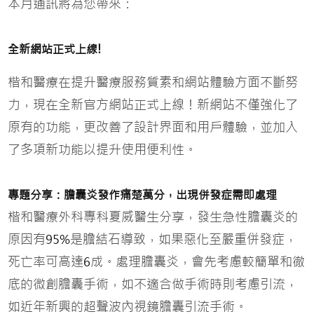
本月通訊將為您帶來：
!
全新網站正式上線
楷和醫療在提升醫療服務質素和網站體驗方面不斷努
力，現在全新官方網站正式上線！新網站不僅強化了
原有的功能，更改善了設計界面和用戶體驗，並加入
了多項新功能以提升使用便利性。
專題分享：
膽囊炎發作痛楚萬分，出現併發症需即處理
楷和醫療外科專科夏威醫生分享，發生急性膽囊炎的
原因有
是膽結石導致，如果惡化至嚴重併發症，
95%
死亡率可高達
成。處理膽囊炎，會先考慮較簡單和徹
6
底的微創膽囊手術，如不適合做手術時則考慮引流，
如近年新興的超聲波內視鏡膽囊引流手術。