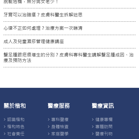
脫髮危機，無分男女老少！
牙膏可以治暗瘡？皮膚科醫生拆解迷思
心律不正如何處理？治療方案一次睇清
成人及兒童濕疹管理健康講座
蟹足腫跟疤痕增生的分別？皮膚科專科醫生講解蟹足腫成因、治
療及預防方法
關於楷和
醫療服務
醫療資訊
認識楷和
專科醫療
健康專欄
楷和特色
身體檢查
專題訪問
社會責任
家庭醫學
醫療刊物