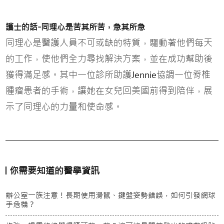
-
護士的話
同理心是苦其所苦，急其所急
同理心是醫護人員不可或缺的特質，驅動著他們每天
的工作，使他們全力尋找解決方案，並在成功幫助後
獲得滿足感。其中一位診所助護
協調一位脊椎
Jennie
腫瘤患者的手術，讓她在女兒回美國前得到陪伴，展
示了同理心的力量和使命感。
你需要知道的醫學資訊
辦公室一族注意！長期使用滑鼠、鍵盤姿勢錯誤，如何引發網球
手危機？