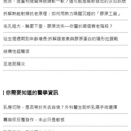
抱孫、提重物總覺得膝頭軟一軟？這可能是關節發出的求救訊號
拆解熱能射頻抗老原理：如何用熱力喚醒沉睡的「膠原工廠」
毛孔粗大、輪廓下垂、膠原流失—你屬於哪個衰老階段？
從生理週期到年齡增長:拆解雌激素與膠原蛋白的隱形拉鋸戰
結構性超聲波
足底筋膜炎
你需要知道的醫學資訊
乳房切除，是否等於失去自信？外科醫生剖析乳癌手術選擇
蕁麻疹反覆發作，未必只是敏感