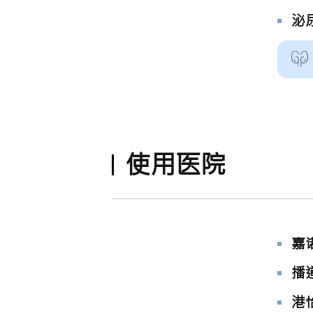
泌
使用医院
嘉
播
港