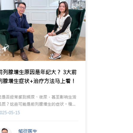
前列腺增生原因是年纪大？ 3大前
列腺增生症状+治疗方法马上看！
您是否经常感到频尿、夜尿，甚至影响生活
品质？这些可能是前列腺增生的症状。楷和
医疗泌尿外科专科邹衍医生将为你深入解析
025-05-15
前列腺增生的原因、症状，以及如何有效治
疗和预防。
邹衍医生