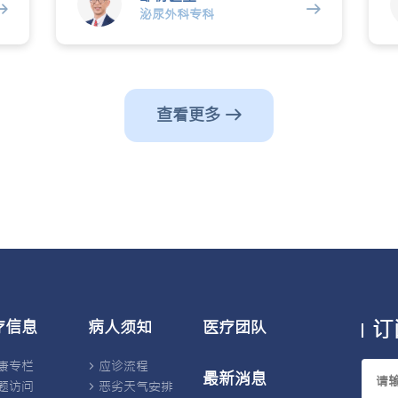
泌尿外科专科
声
都
查看更多
订
疗信息
病人须知
医疗团队
康专栏
应诊流程
最新消息
题访问
恶劣天气安排