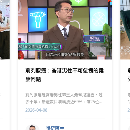
前列腺癌：香港男性不可忽视的健
康问题
容
前列腺癌是香港男性第三大最常见癌症。过
乎
去十年，新症数目增幅接近69%，每25位男
性中约有一位一生中有机会患上。早期发现
2026-04-08
2
丁
并及时治疗，有助提升治疗成效及存活率。
一
邹衍医生
尿