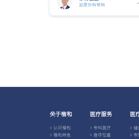
泌尿外科专科
外科专科邹衍医生更即场讲解如何透过超
波了解膀胱状况、容量同健康程度，成员
表示学到好多嘢~
关于楷和
医疗服务
医
认识楷和
专科医疗
健
楷和特色
身体检查
专