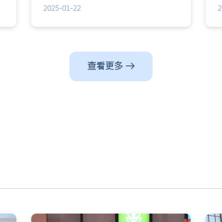
得唔干净 ，或者被伴侣传染先会患上尿道
2025-01-22
2
炎，其实成因可包括饮水量不足、身体抵抗
力差、怀孕等等。
查看更多