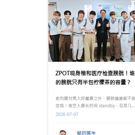
ZPOT现身楷和医疗检查膀胱！谁
的膀胱只有半包柠檬茶的容量？
前列腺对男人好重要之外，膀胱健康都不
忽视！做艺人要长时间 standby，忍尿几
系家常便饭。 「全民造星VI」出身的男团
2026-07-07
ZPOT于近日播出的ViuTV节目「ZPOT新
企划」现身楷和医疗检查膀胱！几位成员
邹衍医生
边接受膀胱检查，一边大爆搞笑场面。泌