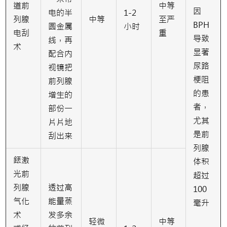
道前
中等
因
电的半
1-2
列腺
中等
至严
BPH
圆金属
小时
电刮
重
导致
线，再
术
显著
配合内
尿路
视镜把
梗阻
前列腺
的患
增生的
者，
部份一
尤其
片片地
是前
刮出来
列腺
銩激
体积
光前
超过
列腺
透过高
100
气化
能量蒸
毫升
术
发多余
轻微
中等