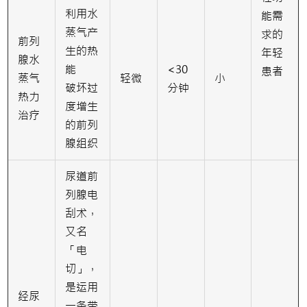
利用水
能需
蒸气产
求的
前列
生的热
年轻
腺水
能
<30
患者
蒸气
轻微
小
破坏过
分钟
热力
度增生
治疗
的前列
腺组织
尿道前
列腺电
刮术，
又名
「电
切」，
是运用
经尿
一条带