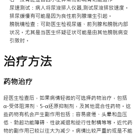
尿速测试：病人将尿液排入仪器,测试尿液排放速度。
排尿缓慢有可能是因为良性前列腺增生引起。
膀胱镜检查：可助医生检视尿道、前列腺和膀胱内部
状况。尤其是当医生怀疑征状可能是由其他膀胱病变
引致时。
治疗方法
药物治疗
经医生检查后，如果病情轻微的可选择药物治疗，包括
α-受体阻滞剂、5-α还原抑制剂，及其他混合性药物。这
些药物有机会产生副作用包括：容易疲倦、头晕和血压
低、勃起功能障碍、性欲减退和逆行性射精等等。近代药
物的副作用已较以往大为减少。病情比较严重的或是不能