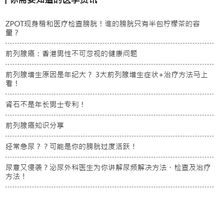
ZPOT现身楷和医疗检查膀胱！谁的膀胱只有半包柠檬茶的容
量？
前列腺癌：香港男性不可忽视的健康问题
前列腺增生原因是年纪大？ 3大前列腺增生症状+治疗方法马上
看！
肾石不是年长男士专利！
前列腺癌知识分享
经常急尿？？可能是你的膀胱过度活跃！
尿意又侵袭？泌尿外科医生为你讲解尿频解决方法、检查及治疗
方法！