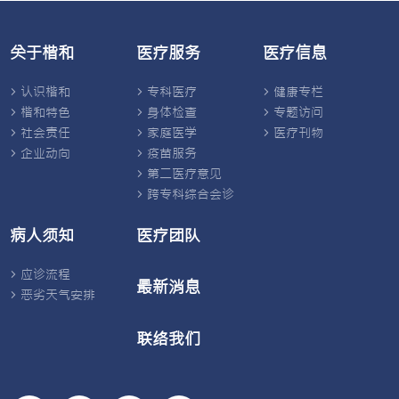
关于楷和
医疗服务
医疗信息
认识楷和
专科医疗
健康专栏
楷和特色
身体检查
专题访问
社会责任
家庭医学
医疗刊物
企业动向
疫苗服务
第二医疗意见
跨专科综合会诊
病人须知
医疗团队
应诊流程
最新消息
恶劣天气安排
联络我们