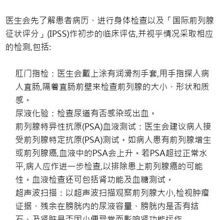
医生会先了解患者病历、进行身体检查以及「国际前列腺
征状评分」(IPSS)作初步的临床评估,并视乎情况采取相应
的检测,包括:
肛门指检：医生会戴上涂有润滑剂手套,用手指探入病
人直肠,隔着直肠前壁来检查前列腺的大小、形状和质
感。
尿液化验：检查尿道有否感染或出血。
前列腺特异性抗原(PSA)血液测试：医生会建议病人接
受前列腺特定抗原(PSA)测试。如病人患有前列腺增生
或前列腺癌,血液中的PSA会上升。若PSA超过正常水
平,病人应作进一步检查,以排除患上前列腺癌的可能
性。血液检查还可包括肾功能及血糖测试。
超声波扫描：以超声波扫描观察前列腺大小,检视肿瘤
证据、残余在膀胱内的尿液容量、膀胱内是否有结
石、及肾脏是否因小便异常而影响肾功能运作