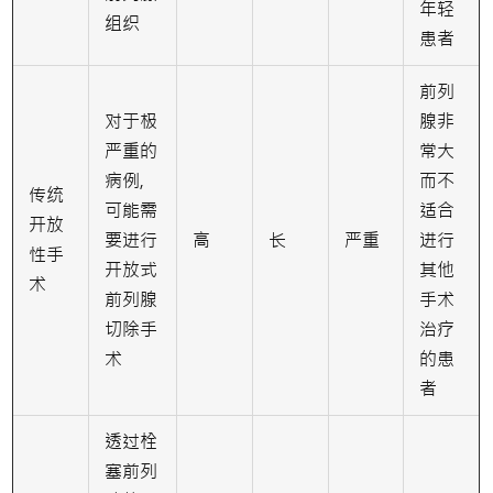
年轻
组织
患者
前列
对于极
腺非
严重的
常大
病例,
而不
传统
可能需
适合
开放
要进行
高
长
严重
进行
性手
开放式
其他
术
前列腺
手术
切除手
治疗
术
的患
者
透过栓
塞前列