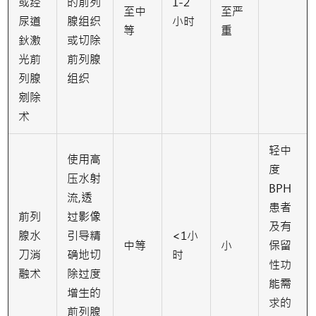
或经
的前列
1-2
至中
至严
尿道
腺组织
小时
等
重
鈥激
或切除
光前
前列腺
列腺
组织
剜除
术
轻中
使用高
度
压水射
BPH
流,透
患者
前列
过影像
及有
腺水
引导精
<1小
中等
小
保留
刀消
确地切
时
性功
融术
除过度
能需
增生的
求的
前列腺