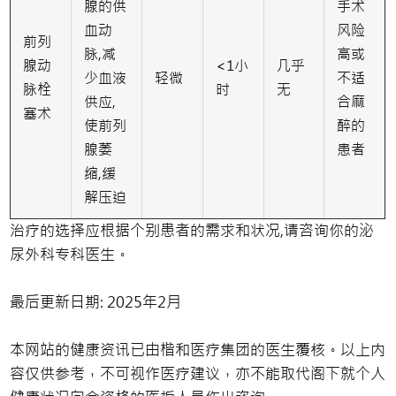
腺的供
手术
血动
风险
前列
脉,减
高或
腺动
<1小
几乎
少血液
轻微
不适
脉栓
时
无
供应,
合麻
塞术
使前列
醉的
腺萎
患者
缩,缓
解压迫
治疗的选择应根据个别患者的需求和状况,请咨询你的泌
尿外科专科医生。
最后更新日期: 2025年2月
本网站的健康资讯已由楷和医疗集团的医生覆核。以上内
容仅供参考，不可视作医疗建议，亦不能取代阁下就个人