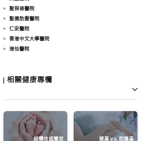
聖保祿醫院
聖德肋撒醫院
仁安醫院
香港中文大學醫院
港怡醫院
相關健康專欄
結構性超聲波
順產 v.s. 剖腹產