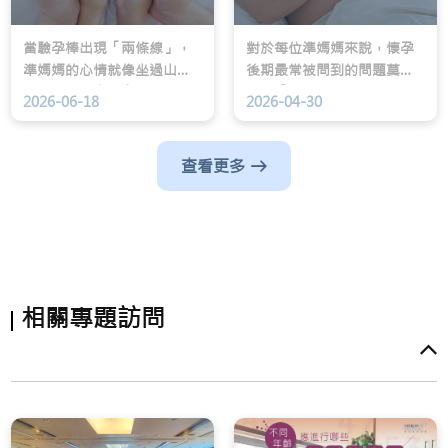
當驗孕棒出現「兩條線」，
對於每位準媽媽來說，懷孕
準媽媽的心情就像坐過山車
後期最常被問到的問題莫過
一樣，既興奮又忐忑。隨著
於：「你計劃順產還是開
2026-06-18
2026-04-30
孕期進入中期，大家討論度
刀？」這簡直是孕期的「終
最高的話題，莫過結構性超
極二選一」。有人說順產對
聲波（Anatomy Scan，俗
BB 免疫力好，有人則擔心開
查看更多
稱「照結構」）。這是一次
刀會留下長長的傷口。
非常有意義的檢查，讓醫生
與父母能仔細「看清楚」寶
寶的發育狀況，確保一切在
正軌上運行。
相關專題訪問