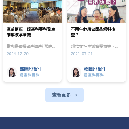
產前講座 - 婦產科專科醫生
不同年齡應做哪些婦科檢
講解懷孕常識
查？
楷和醫療婦產科專科 鄧曉彤醫生 於產前講座中，向眾多準媽媽講解懷孕常識，包括孕婦需要的營養、飲食上的禁忌、常見孕期的不適、分娩徵兆、剖腹產和順產的分別及好處、產前產後情緒健康等，在座的準媽媽和爸爸都獲益良多！
現代女性生活節奏急速、壓力大，易有各式各樣健康問題；臨近母親節，當然要關注媽媽的健康狀況！媽媽為家庭辛勞付出大半生，她們漸漸步入老年，身體或多或少出現病痛，作為子女應留意哪些徵狀、帶她們做哪些檢查呢？
2024-12-20
2021-07-21
鄧曉彤醫生
鄧曉彤醫生
婦產科專科
婦產科專科
查看更多