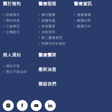
關於楷和
醫療服務
醫療資訊
認識楷和
專科醫療
健康專欄
楷和特色
身體檢查
專題訪問
社會責任
家庭醫學
醫療刊物
企業動向
疫苗服務
第二醫療意見
跨專科綜合會診
病人須知
醫療團隊
應診流程
最新消息
惡劣天氣安排
聯絡我們