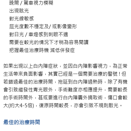
晚間 / 駕車視力模糊
出現眩光
對光線敏感
屈光度數不穩定及/ 或影像變形
對日光 / 車燈感到刺眼不適
需要在較光的情況下才稍為容易閱讀
把握最佳治療時機 減低併發症
如果出現以上白內障症狀，並因白內障影響視力，為正常
生活帶來負面影響，其實已經是一個需要治療的警號 ! 但
若錯過最佳的治療時間，拖延到白內障過熟時，除了有機
會引致繼發性青光眼外，手術難度亦相應提升，需要較長
的手術時間外，甚或要進行白內障囊外摘取術，傷口會較
大(約大4-5倍)，復原時間較長，亦會引致不規則散光。
最佳的治療時間