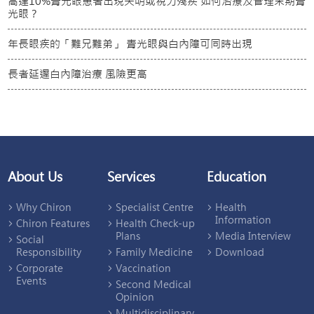
高達10%青光眼患者出現失明或視力殘疾 如何治療及管理末期青
光眼？
年長眼疾的「難兄難弟」 青光眼與白內障可同時出現
長者延遲白內障治療 風險更高
About Us
Services
Education
Why Chiron
Specialist Centre
Health
Information
Chiron Features
Health Check-up
Plans
Media Interview
Social
Responsibility
Family Medicine
Download
Corporate
Vaccination
Events
Second Medical
Opinion
Multidisciplinary