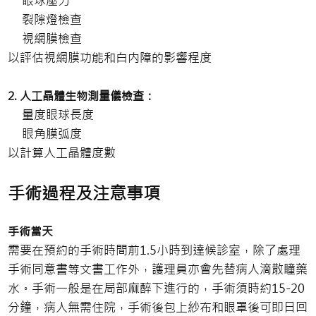
眼球壓力
裂隙燈檢查
視網膜檢查
以評估視網膜功能和白内障的影響程度
2. 人工晶體生物測量儀檢查：
量度眼球長度
眼角膜弧度
以計算人工晶體度數
手術過程及注意事項
手術當天
需要在預約的手術時間前1.5小時到達候診室，除了處理
手術同意書等文書工作外，護理員亦會先替病人滴散瞳藥
水。手術一般是在局部麻醉下進行的，手術須時約15-20
分鐘，病人無需住院，手術後包上紗布和眼罩後可即日回