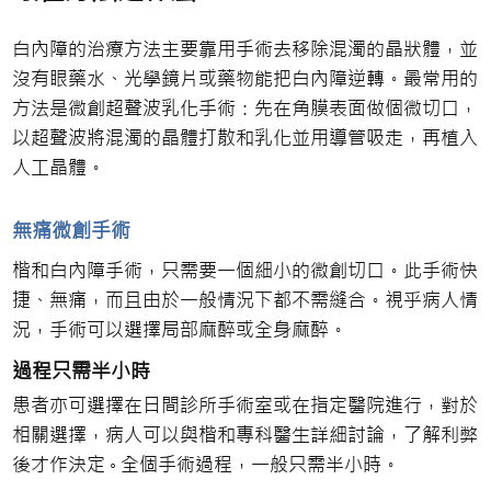
白內障的治療方法主要靠用手術去移除混濁的晶狀體，並
沒有眼藥水、光學鏡片或藥物能把白內障逆轉。最常用的
方法是微創超聲波乳化手術：先在角膜表面做個微切口，
以超聲波將混濁的晶體打散和乳化並用導管吸走，再植入
人工晶體。
無痛微創手術
楷和白內障手術，只需要一個細小的微創切口。此手術快
捷、無痛，而且由於一般情況下都不需縫合。視乎病人情
況，手術可以選擇局部麻醉或全身麻醉。
過程只需半小時
患者亦可選擇在日間診所手術室或在指定醫院進行，對於
相關選擇，病人可以與楷和專科醫生詳細討論，了解利弊
後才作決定 ◦ 全個手術過程，一般只需半小時。