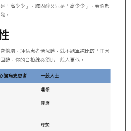
只是「高少少」，膽固醇又只是「高少少」，看似都
病發。
性
險會倍增，評估患者情況時，就不能單純比較「正常
膽固醇，你的合格線必須比一般人更低。
心臟病史患者
一般人士
理想
理想
理想