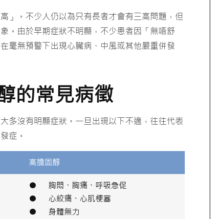
三高」。不少人仍以為只有長者才會有三高問題，但
跡象。由於早期症狀不明顯，不少患者因「無唔舒
終在毫無預警下出現心臟病、中風或其他嚴重併發
醇的常見病徵
醇大多沒有明顯症狀。一旦出現以下不適，往往代表
併發症。
高膽固醇
● 胸悶、胸痛、呼吸急促
● 心絞痛、心肌梗塞
● 身體無力