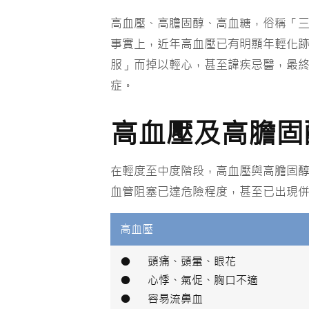
高血壓、高膽固醇、高血糖，俗稱「
事實上，近年高血壓已有明顯年輕化
服」而掉以輕心，甚至諱疾忌醫，最
症。
高血壓及高膽固
在輕度至中度階段，高血壓與高膽固
血管阻塞已達危險程度，甚至已出現
高血壓
● 頭痛、頭暈、眼花
● 心悸、氣促、胸口不適
● 容易流鼻血