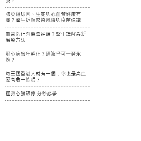
號？
肺炎鏈球菌、生蛇與心血管健康有
關？醫生拆解感染風險與疫苗建議
血管鈣化有機會逆轉？醫生講解最新
治療方法
冠心病趨年輕化？通波仔可一勞永
逸？
每三個香港人就有一個：你也是高血
壓高危一族嗎？
拯救心臟驟停 分秒必爭