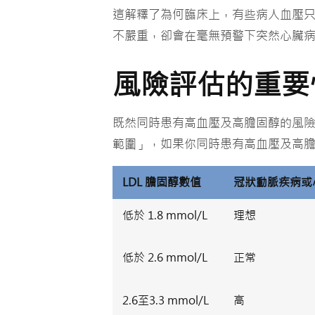
這解釋了為何臨床上，有些病人血壓
不嚴重，卻會在毫無預警下突然心臟
風險評估的重要
既然同時患有高血壓及高膽固醇的風
範圍」，如果你同時患有高血壓及高
LDL 膽固醇數值
冠狀動脈疾病或
低於 1.8 mmol/L
理想
低於 2.6 mmol/L
正常
2.6至3.3 mmol/L
高