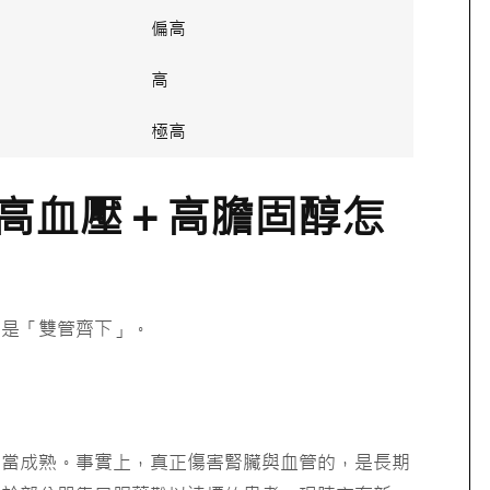
偏高
高
極高
高血壓＋高膽固醇怎
然是「雙管齊下」。
相當成熟。事實上，真正傷害腎臟與血管的，是長期