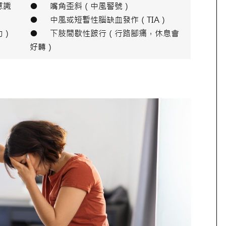
意識
● 嘴角歪斜（中風警號）
● 中風或短暫性腦缺血發作（TIA）
力）
● 下肢間歇性跛行（行路腳痛，休息會
好轉）