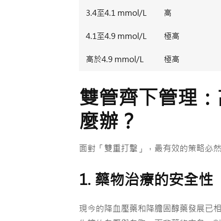
3.4至4.1 mmol/L
高
4.1至4.9 mmol/L
極高
高於4.9 mmol/L
極高
雙管齊下管理：
麼辦？
面對「雙重打擊」，最有效的策略必
1. 藥物治療的安全性
現今的降血壓藥和降膽固醇藥發展已