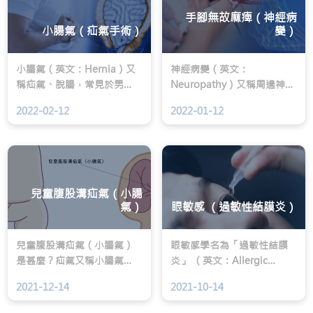
手腳無故麻痺（神經病
小腸氣（疝氣手術）
變）
小腸氣（英文：Hernia）又
神經病變（英文：
稱疝氣、脫腸，常見於男
Neuropathy）又稱周邊神經
性。小腸氣是結構性疾病，
病變或神經線痛，是指人體
2022-02-12
2022-01-12
因腹腔壁出現缺口，以致體
內負責傳遞神經訊息的神經
內的器官或組織（多為腸
元受損或受破壞，導致神經
臟）從腹壁組織的缺口突
元與腦部溝通出現問題，造
出，形成腫塊。常見的疝氣
成手腳痺痛、針刺、火燒等
類型包括腹股溝疝氣、切口
神經痛感以及肌肉無力、四
疝氣、臍疝氣及股疝氣。
肢不協調等症狀。
兒童腹股溝疝氣（小腸
氣）
眼敏感 （過敏性結膜炎）
兒童腹股溝疝氣（小腸氣）
眼敏感學名為「過敏性結膜
是甚麼？疝氣又稱小腸氣
炎」 （英文：Allergic
（英文：Inguinal
Conjunctivitis），是十分常
2021-12-14
2021-10-14
Hernia），是一種常見的小
見的眼科疾病。當結膜（覆
兒外科疾病。每30至50個男
蓋眼睛的薄膜）受到致敏原