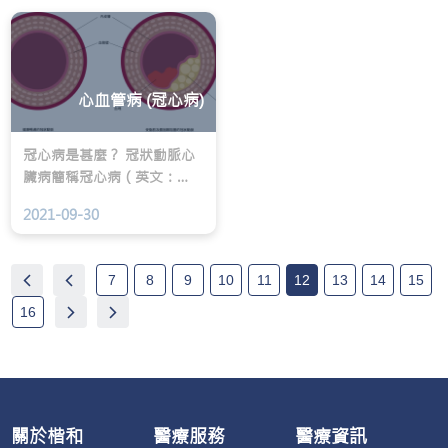
童中就有一個會患上小腸
刺激而產生過敏反應如眼睛
氣，女童亦有機會患上，比
痕癢、泛紅、有異物感等﹐
率約為6：1（男：女）。
就可以稱為「眼敏感」，一
般可分為常年性結膜炎及季
心血管病 (冠心病)
節性結膜炎。
冠心病是甚麼？ 冠狀動脈心
臟病簡稱冠心病（英文：
Coronary Heart Disease，
2021-09-30
CHD），是心臟病其中一
種。冠狀動脈負責供應心臟
肌肉所需的氧氣及養份以維
7
8
9
10
11
12
13
14
15
持運作。當脂肪及膽固醇積
聚在冠狀動脈的內壁，使冠
16
狀動脈收窄或阻塞，就會令
心臟肌肉缺乏氧分及營養。
嚴重者會影響心臟功能，甚
至出現心臟衰竭及死亡。
關於楷和
醫療服務
醫療資訊