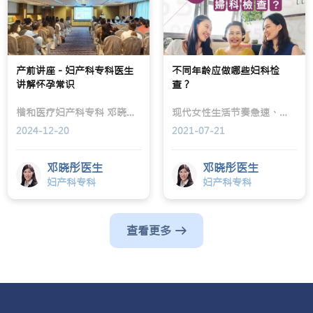
产前讲座 - 妇产科专科医生
不同年龄应做哪些妇科检
讲解怀孕常识
查？
楷和医疗妇产科专科 邓晓彤医生 于产前讲座中，向众多准妈妈讲解怀孕常识，包括孕妇需要的营养、饮食上的禁忌、常见孕期的不适、分娩征兆、剖腹产和顺产的分别及好处、产前产后情绪健康等，在座的准妈妈和爸爸都获益良多！
现代女性生活节奏急速、压力大，易有各式各样健康问题；临近母亲节，当然要关注妈妈的健康状况！妈妈为家庭辛劳付出大半生，她们渐渐步入老年，身体或多或少出现病痛，作为子女应留意哪些征状、带她们做哪些检查呢？
2024-12-20
2021-07-21
邓晓彤医生
邓晓彤医生
妇产科专科
妇产科专科
查看更多