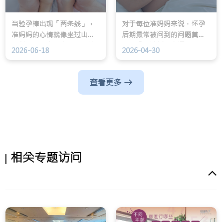
当验孕棒出现「两条线」，
对于每位准妈妈来说，怀孕
准妈妈的心情就像坐过山车
后期最常被问到的问题莫过
一样，既兴奋又忐忑。随着
于：「你计划顺产还是开
2026-06-18
2026-04-30
孕期进入中期，大家讨论度
刀？」这简直是孕期的「终
最高的话题，莫过结构性超
极二选一」。有人说顺产对
声波（Anatomy Scan，俗
BB 免疫力好，有人则担心开
查看更多
称「照结构」）。这是一次
刀会留下长长的伤口。
非常有意义的检查，让医生
与父母能仔细「看清楚」宝
宝的发育状况，确保一切在
正轨上运行。
相关专题访问