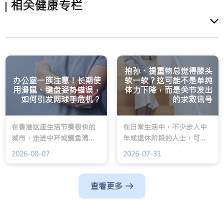
相关健康专栏
抱孙、提重物总觉得膝头
办公室一族注意！长期使
软一软？这可能不是单纯
用滑鼠、键盘姿势错误，
体力下降，而是关节发出
如何引发网球手危机？
的求救讯号
在香港这座生活节奏极快的
在日常生活中，不少步入中
城市，走进中环或鲗鱼涌的
年或退休阶段的人士，可能
办公大楼，随处可见埋头苦
都经历过类似的惊险瞬间：
2026-08-07
2026-07-31
干的上班族。或许您也是其
正高高兴兴地抱起活泼的孙
中一员：每天与电脑屏幕对
儿，或提着刚从街市买来的
峙超过八小时，右手在滑鼠
沉重餸菜准备上楼梯时，膝
查看更多
与键盘之间不断游走，左手
盖突然毫无预警地「软一
则忙着接听电话或翻阅文
软」，整个人失去平衡，差
件。然而，您是否曾感到手
点跌倒。