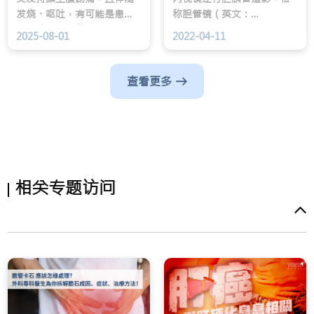
发烧、呕吐，有可能是患了
称胆管镜（英文：
急性胰脏炎。楷和医疗外科
Endoscopic Retrograde
2025-08-01
2022-04-11
专科何洁雯医生表示，急性
Cholangiopancreatography，
胰脏炎病一般会持续数天。
ERCP），是利用一条柔软而
可弯曲的管状镜头由口腔进
查看更多
入十二指肠，再进入胆管或
胰管进行X光造影。
相关专题访问