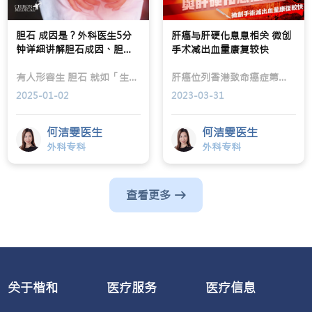
胆石 成因是？外科医生5分
肝癌与肝硬化息息相关 微创
钟详细讲解胆石成因、胆石
手术减出血量康复较快
症状及胆石治疗方法！
有人形容生 胆石 就如「生仔咁痛」，不想经历这种十级痛楚，就要认识一下胆石是如何形成，以及相关的风险因素。 胆石的真正成因，医学上仍未确定。从物理学上，胆石是胆汁成份过多而形成的结晶体，若然负责储存胆汁的胆囊，长期没有郁动及收缩，胆汁会被吸收，久而久之就会变得浓稠，并逐渐结晶。胆汁的主要成份包括胆盐、胆红素及胆固醇；欧美人士的胆汁胆固醇成份普遍偏高，因此多属于胆固醇结石；相反华人的胆石通常含有较多胆红素及胆盐。
肝癌位列香港致命癌症第三位，仅次于肺癌及大肠癌，惟早期没有明显病征，难以透过症状发现患病，有机会因而延误诊治。当确诊肝癌，透过手术切除有癌细胞的肝段是其中一种主要治疗方案，
2025-01-02
2023-03-31
何洁雯医生
何洁雯医生
外科专科
外科专科
查看更多
关于楷和
医疗服务
医疗信息