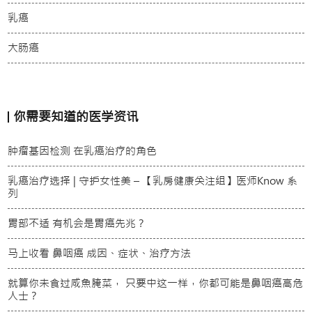
乳癌
大肠癌
你需要知道的医学资讯
肿瘤基因检测 在乳癌治疗的角色
乳癌治疗选择 | 守护女性美 – 【乳房健康关注组】医师Know 系
列
胃部不适 有机会是胃癌先兆？
马上收看 鼻咽癌 成因、症状、治疗方法
就算你未食过咸魚腌菜， 只要中这一样，你都可能是鼻咽癌高危
人士？