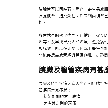
胰膽管可以因結石、腫瘤、寄生蟲或
胰臟積聚，造成炎症，如果細菌積聚
能。
膽管鏡有助找出病因，包括以上提及
瘤等。及早找出成因和治療，避免病
和風險，所以在非緊急情況下醫生可能
然後再按需要安排膽管鏡作進一步診
胰臟及膽管疾病有甚
胰臟及膽管疾病大多因膽管和膽胰管
管疾病常見症狀：
持續加劇的右上腹痛
肩胛骨之間的背痛