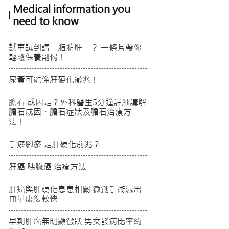
Medical information you
need to know
試車試到講「脂肪肝」？ 一條片帶你
輕鬆保養副偈！
尿黃可能係肝硬化徵兆！
膽石 成因是？外科醫生5分鐘詳細講解
膽石成因、膽石症狀及膽石治療方
法！
手瘀腳瘀 是肝硬化前兆？
肝癌 胰臟癌 治療方法
肝癌與肝硬化息息相關 微創手術減出
血量康復較快
早期肝癌無明顯徵狀 男女發病比率約