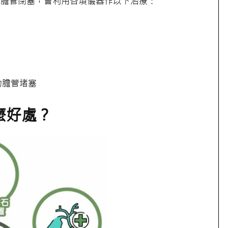
胰膽管閉塞，會利用各項儀器作以下治療：
的膽管堵塞
麼好處？