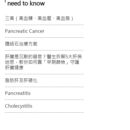
need to know
三高（高血糖、高血壓、高血脂）
Pancreatic Cancer
膽結石治療方案
肝臟是沉默的器官？醫生拆解5大肝病
迷思，教你如何靠「早期篩檢」守護
肝臟健康
脂肪肝及肝硬化
Pancreatitis
Cholecystitis