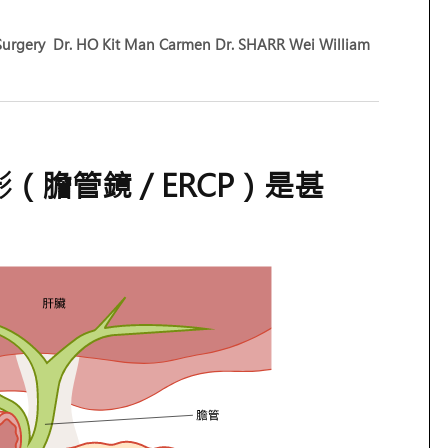
Surgery
Dr. HO Kit Man Carmen
Dr. SHARR Wei William
膽管鏡 / ERCP）是甚