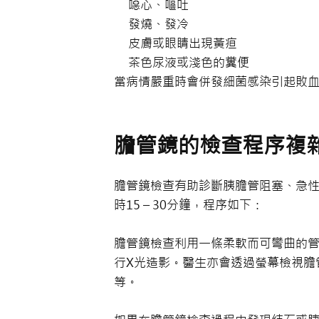
噁心、嘔吐
發燒、發冷
皮膚或眼睛出現黃疸
茶色尿液或淺色的糞便
當病情嚴重時會併發細菌感染引起敗
膽管鏡的檢查程序複
膽管鏡檢查有助診斷胰膽管阻塞、急
時15 – 30分鐘，程序如下：
膽管鏡檢查利用一條柔軟而可彎曲的
行X光造影。醫生亦會透過螢幕檢視膽
等。