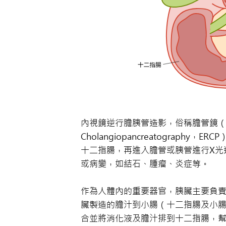
內視鏡逆行膽胰管造影，俗稱膽管鏡（英文： E
Cholangiopancreatograp
十二指腸，再進入膽管或胰管進行X光
或病變，如結石、腫瘤、炎症等。
作為人體內的重要器官，胰臟主要負
臟製造的膽汁到小腸（十二指腸及小腸）。胰
合並將消化液及膽汁排到十二指腸，