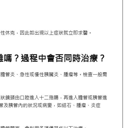
血性休克，因此如出現以上症狀就立即求醫。
雜嗎？過程中會否同時治療？
性膽管炎、急性或慢性胰臟炎、腫瘤等。檢查一般需
管狀鏡頭由口腔進入十二指腸，再進入膽管或胰管進
管及胰管內的狀況或病變，如結石、腫瘤、炎症