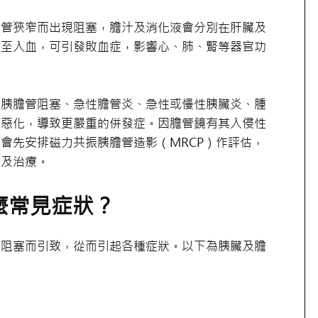
膽管狹窄而出現阻塞，膽汁及消化液會分別在肝臟及
甚至入血，可引發敗血症，影響心、肺、腎等器官功
的胰膽管阻塞、急性膽管炎、急性或慢性胰臟炎、腫
情惡化，導致更嚴重的併發症。因膽管鏡有其入侵性
會先安排磁力共振胰膽管造影（MRCP）作評估，
斷及治療。
麼常見症狀？
被阻塞而引致，從而引起各種症狀。以下為胰臟及膽