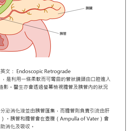
ndoscopic Retrograde
hy，ERCP），是利用一條柔軟而可彎曲的管狀鏡頭由口腔進入
造影。醫生亦會透過螢幕檢視膽管及胰管內的狀況
責分泌消化液並由胰管匯集，而膽管則負責引流由肝
管和膽管會在壺腹（Ampulla of Vater）會
幫助消化及吸收。