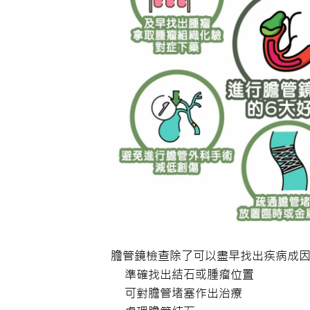
膽管鏡檢查除了可以盡早找出疾病成
準確找出結石或腫瘤位置
可對膽管堵塞作出治療