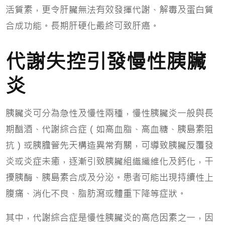
活質素，更令肝臟無法有效發揮代謝、解毒及蛋白質
合成功能。長期肝硬化最終可致肝癌。
代謝失控引發慢性胰臟
炎
胰臟炎可分為急性及慢性兩種，慢性胰臟炎一般與長
期酗酒、代謝綜合症（如高血脂、高血糖、胰島素阻
抗）或胰膽管先天構造異常有關，可導致胰臟反覆發
炎或炎症未癒，逐漸引致胰臟組織纖維化及鈣化，干
擾胰酶、胰島素合成及分泌。患者可能出現持續性上
腹痛、消化不良、脂肪瀉或體重下降等症狀。
其中，代謝綜合症是慢性胰臟炎的高危因素之一，因