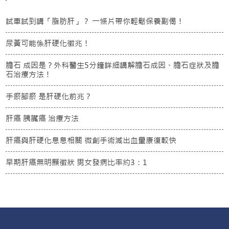
試車試到講「脂肪肝」？ 一條片帶你輕鬆保養副偈！
尿黃可能係肝硬化徵兆！
膽石 成因是？外科醫生5分鐘詳細講解膽石成因、膽石症狀及膽
石治療方法！
手瘀腳瘀 是肝硬化前兆？
肝癌 胰臟癌 治療方法
肝癌與肝硬化息息相關 微創手術減出血量康復較快
早期肝癌無明顯徵狀 男女發病比率約3：1