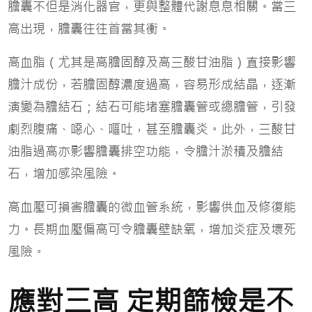
膽囊不但是消化器官，更與整體代謝息息相關。當三
高出現，膽囊往往首當其衝。
高血脂（尤其是高膽固醇及高三酸甘油脂）直接影響
膽汁成份，若膽固醇濃度過高，容易形成結晶，逐漸
演變為膽結石；結石可能堵塞膽囊管或總膽管，引發
劇烈腹痛、噁心、嘔吐，甚至膽囊炎。此外，三酸甘
油脂過高亦影響膽囊排空功能，令膽汁淤積及膽結
石，增加感染風險。
高血壓可損害膽囊的微血管系統，影響供血及修復能
力。長期血壓偏高可令膽囊壁缺氧，增加炎症及壞死
風險。
應對三高 定期篩檢是不