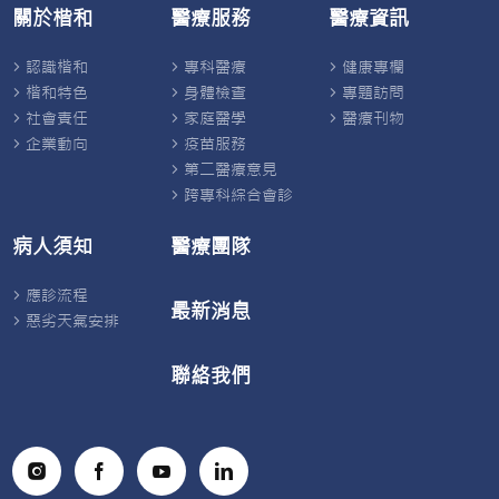
關於楷和
醫療服務
醫療資訊
認識楷和
專科醫療
健康專欄
楷和特色
身體檢查
專題訪問
社會責任
家庭醫學
醫療刊物
企業動向
疫苗服務
第二醫療意見
跨專科綜合會診
病人須知
醫療團隊
應診流程
最新消息
惡劣天氣安排
聯絡我們