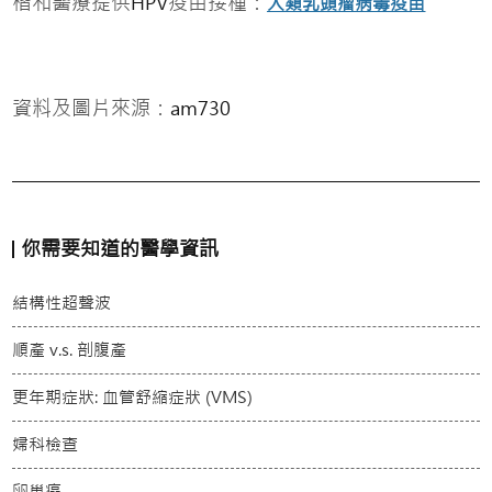
楷和醫療提供
疫苗接種：
HPV
人類乳頭瘤病毒疫苗
資料及圖片來源：
am730
你需要知道的醫學資訊
結構性超聲波
順產 v.s. 剖腹產
更年期症狀: 血管舒縮症狀 (VMS)
婦科檢查
卵巢癌