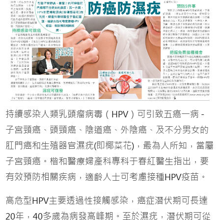
持續感染人類乳頭瘤病毒（
）可引致五癌一病
HPV
-
子宮頸癌、頭頸癌、陰道癌、外陰癌、及不分男女的
肛門癌和生殖器官濕疣
即椰菜花
，最為人所知，當屬
(
)
子宮頸癌。楷和醫療婦產科專科于春紅醫生指出，要
有效預防相關疾病，適齡人士可考慮接種
疫苗。
HPV
高危型
主要透過性接觸感染，癌症潛伏期可長達
HPV
年，
多歲為病發高峰期。至於濕疣，潛伏期可從
20
40