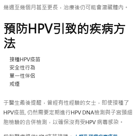
幾週至幾個月甚至更長，治療後仍可能會潛藏體內。
預防HPV引致的疾病方
法
接種
HPV
疫苗
安全性行為
單一性伴侶
戒煙
于醫生最後提醒，曾經有性經驗的女士，即使接種了
疫苗
仍然需要定期進行
檢測與子宮頸細
HPV
,
HPV DNA
胞檢驗的合併檢測，以確保沒有受
病毒感染。
HPV