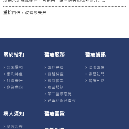
以為只是脾氣變差，直到某一晚全身突然發熱盜汗……
重拾自信，改善尿失禁
關於楷和
醫療服務
醫療資訊
認識楷和
專科醫療
健康專欄
楷和特色
身體檢查
專題訪問
社會責任
家庭醫學
醫療刊物
企業動向
疫苗服務
第二醫療意見
跨專科綜合會診
病人須知
醫療團隊
應診流程