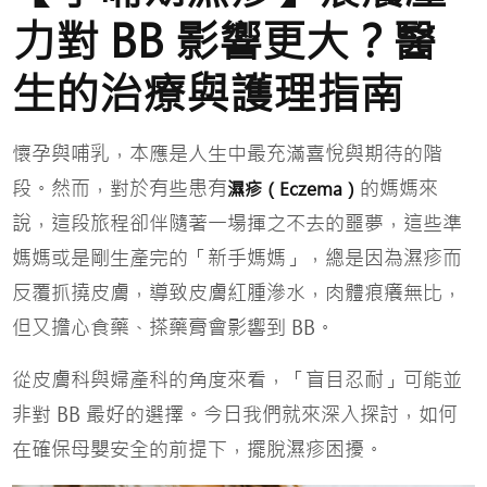
力對 BB 影響更大？醫
生的治療與護理指南
懷孕與哺乳，本應是人生中最充滿喜悅與期待的階
段。然而，對於有些患有
的媽媽來
濕疹（Eczema）
說，這段旅程卻伴隨著一場揮之不去的噩夢，這些準
媽媽或是剛生產完的「新手媽媽」，總是因為濕疹而
反覆抓撓皮膚，導致皮膚紅腫滲水，肉體痕癢無比，
但又擔心食藥、搽藥膏會影響到 BB。
從皮膚科與婦產科的角度來看，「盲目忍耐」可能並
非對 BB 最好的選擇。今日我們就來深入探討，如何
在確保母嬰安全的前提下，擺脫濕疹困擾。