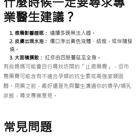
什麼時候一定要尋求專
業醫生建議？
連續多晚無法入睡。
1. 痕癢影響睡眠：
傷口滲出黃色液體、結痂，或伴隨發
2. 皮膚出現水泡：
燒。
紅疹由四肢蔓延至全身。
3. 大面積擴散：
有些媽媽可能會自行尋找坊間的「止痕藥膏」，但市
售藥膏可能含有不適合孕婦的抗生素或高強度類固
醇。用藥之前，最好還是先與醫生溝通你的懷孕/哺乳
狀態，尋求專業意見。
常見問題