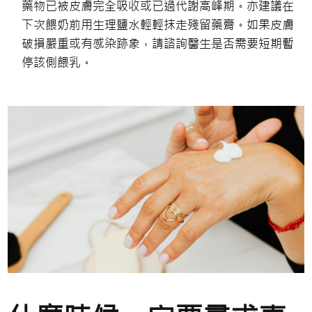
藥物已被皮膚完全吸收或已過代謝高峰期。亦建議在
下次餵奶前用生理鹽水輕輕抹走殘留藥膏。如果皮膚
破損嚴重或有感染跡象，請諮詢醫生是否需要短期暫
停該側餵乳。