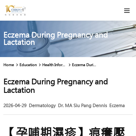
Eczema During Pregnancy and
Lactation
Home
Education
Health Information
Eczema During Pregnancy and Lactation
Eczema During Pregnancy and
Lactation
2026-04-29
Dermatology
Dr. MA Siu Pang Dennis
Eczema
【孕哺期濕疹】痕癢壓