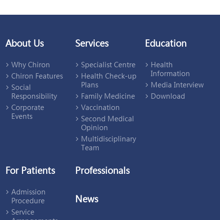
About Us
Services
Education
Why Chiron
Specialist Centre
Health
Information
Chiron Features
Health Check-up
Plans
Media Interview
Social
Responsibility
Family Medicine
Download
Corporate
Vaccination
Events
Second Medical
Opinion
Multidisciplinary
Team
For Patients
Professionals
Admission
News
Procedure
Service