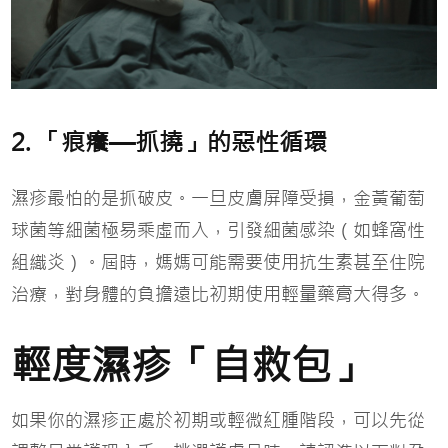
2. 「痕癢—抓撓」的惡性循環
濕疹最怕的是抓破皮。一旦皮膚屏障受損，金黃葡萄
球菌等細菌極易乘虛而入，引發細菌感染（如蜂窩性
組織炎）。屆時，媽媽可能需要使用抗生素甚至住院
治療，對身體的負擔遠比初期使用輕量藥膏大得多。
輕度濕疹「自救包」
如果你的濕疹正處於初期或輕微紅腫階段，可以先從