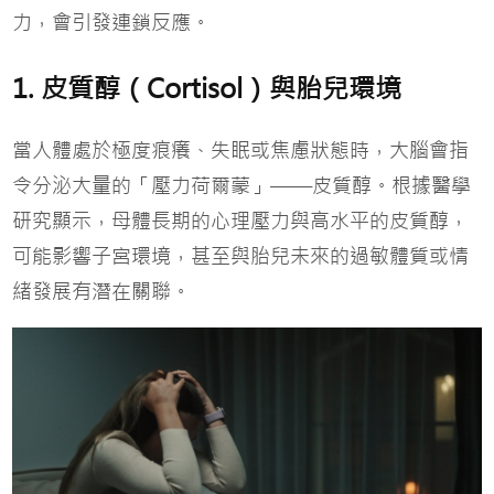
力，會引發連鎖反應。
1. 皮質醇（Cortisol）與胎兒環境
當人體處於極度痕癢、失眠或焦慮狀態時，大腦會指
令分泌大量的「壓力荷爾蒙」——皮質醇。根據醫學
研究顯示，母體長期的心理壓力與高水平的皮質醇，
可能影響子宮環境，甚至與胎兒未來的過敏體質或情
緒發展有潛在關聯。