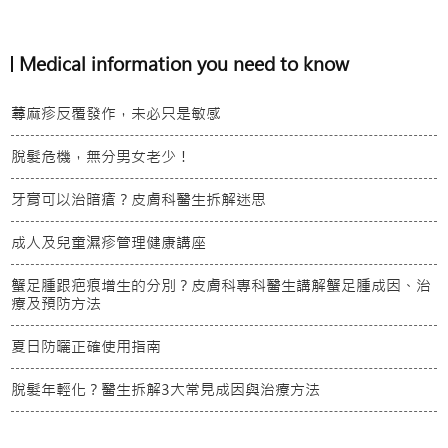
Medical information you need to know
蕁麻疹反覆發作，未必只是敏感
脫髮危機，無分男女老少！
牙膏可以治暗瘡？皮膚科醫生拆解迷思
成人及兒童濕疹管理健康講座
蟹足腫跟疤痕增生的分別？皮膚科專科醫生講解蟹足腫成因、治
療及預防方法
夏日防曬正確使用指南
脫髮年輕化？醫生拆解3大常見成因與治療方法