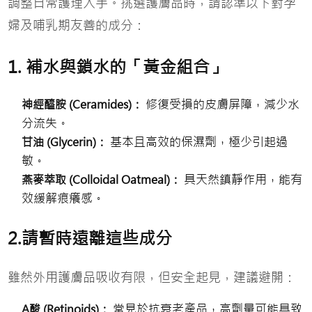
調整日常護理入手。挑選護膚品時，請認準以下對孕
婦及哺乳期友善的成分：
1. 補水與鎖水的「黃金組合」
修復受損的皮膚屏障，減少水
神經醯胺 (Ceramides)：
分流失。
基本且高效的保濕劑，極少引起過
甘油 (Glycerin)：
敏。
具天然鎮靜作用，能有
燕麥萃取 (Colloidal Oatmeal)：
效緩解痕癢感。
2.請暫時遠離這些成分
雖然外用護膚品吸收有限，但安全起見，建議避開：
常見於抗衰老產品，高劑量可能具致
A酸 (Retinoids)：