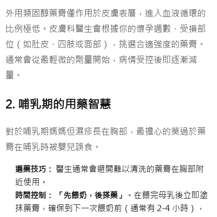
外用類固醇藥膏僅作用於皮膚表層，進入血液循環的
比例極低。皮膚科醫生會根據你的懷孕週數、受損部
位（如肚皮、四肢或面部），挑選合適強度的藥膏。
通常會從最輕微的劑量開始，病情受控後即逐漸減
量。
2. 哺乳期的用藥智慧
對於哺乳期媽媽但濕疹長在胸部，最擔心的莫過於藥
膏在哺乳時被嬰兒誤食。
醫生通常會避開難以清洗的藥膏在胸部附
選藥技巧：
近使用。
。在餵完母乳後立即塗
時間控制：
「先餵奶，後搽藥」
抹藥膏，確保到下一次餵奶前（通常有 2-4 小時），