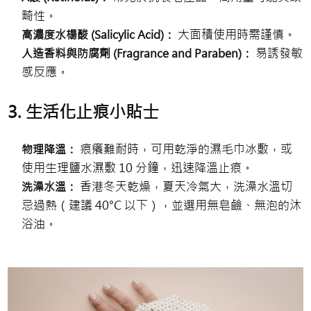
畸性。
大面積使用時需謹慎。
高濃度水楊酸 (Salicylic Acid)：
易誘發敏
人造香料與防腐劑 (Fragrance and Paraben)：
感反應。
3. 生活化止痕小貼士
痕癢難耐時，可用乾淨的濕毛巾冰敷，或
物理降溫：
使用生理鹽水濕敷 10 分鐘，迅速降溫止痕。
香港冬天乾燥，夏天冷氣大，洗澡水溫切
洗澡水溫：
忌過熱（建議 40°C 以下），並選用無皂鹼、無泡的沐
浴油。