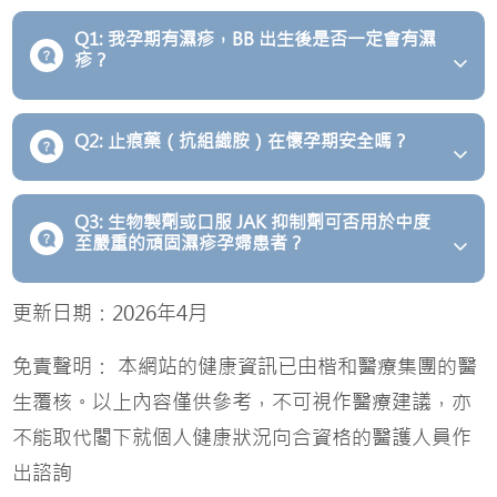
Q1: 我孕期有濕疹，BB 出生後是否一定會有濕
疹？
Q2: 止痕藥（抗組織胺）在懷孕期安全嗎？
Q3: 生物製劑或口服 JAK 抑制劑可否用於中度
至嚴重的頑固濕疹孕婦患者？
更新日期：2026年4月
免責聲明： 本網站的健康資訊已由楷和醫療集團的醫
生覆核。以上內容僅供參考，不可視作醫療建議，亦
不能取代閣下就個人健康狀況向合資格的醫護人員作
出諮詢